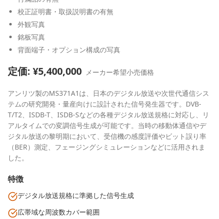
校正証明書・取扱説明書の有無
外観写真
銘板写真
背面端子・オプション構成の写真
定価: ¥
5,400,000
メーカー希望小売価格
アンリツ製のMS371A1は、日本のデジタル放送や次世代通信シス
テムの研究開発・量産向けに設計された信号発生器です。DVB-
T/T2、ISDB-T、ISDB-Sなどの各種デジタル放送規格に対応し、リ
アルタイムでの変調信号生成が可能です。当時の移動体通信やデ
ジタル放送の黎明期において、受信機の感度評価やビット誤り率
（BER）測定、フェージングシミュレーションなどに活用されま
した。
特徴
デジタル放送規格に準拠した信号生成
広帯域な周波数カバー範囲