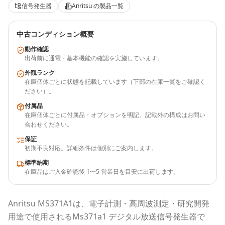
信号発生器
Anritsu
の製品一覧
中古コンディション概要
動作確認
出荷前に通電・基本機能の確認を実施しています。
外観ランク
在庫個体ごとに状態を記載しています（下部の在庫一覧をご確認く
ださい）。
付属品
在庫個体ごとに付属品・オプションを明記。記載外の構成はお問い
合わせください。
保証
初期不良対応。詳細条件は個別にご案内します。
標準納期
在庫品はご入金確認後 1〜5 営業日を目安に出荷します。
Anritsu
MS371A1
は、電子計測・高周波測定・研究開発
用途で使用される
Ms371a1 デジタル放送信号発生器
で