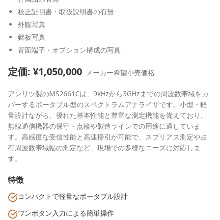
校正証明書・取扱説明書の有無
外観写真
銘板写真
背面端子・オプション構成の写真
定価: ¥
1,050,000
メーカー希望小売価格
アンリツ製のMS2661Cは、9kHzから3GHzまでの周波数帯域をカ
バーするポータブル型のスペクトラムアナライザです。小型・軽
量設計ながら、優れた基本性能と豊富な測定機能を備えており、
無線通信機器の保守・点検や製造ラインでの用途に適していま
す。高感度な受信性能と高速掃引が可能で、スプリアス測定や占
有周波数帯域幅の測定など、現場での多様なニーズに対応しま
す。
特徴
コンパクトで軽量なポータブル設計
ワンボタン入力による簡単操作