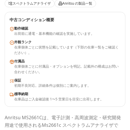
スペクトラムアナライザ
Anritsu
の製品一覧
中古コンディション概要
動作確認
出荷前に通電・基本機能の確認を実施しています。
外観ランク
在庫個体ごとに状態を記載しています（下部の在庫一覧をご確認く
ださい）。
付属品
在庫個体ごとに付属品・オプションを明記。記載外の構成はお問い
合わせください。
保証
初期不良対応。詳細条件は個別にご案内します。
標準納期
在庫品はご入金確認後 1〜5 営業日を目安に出荷します。
Anritsu
MS2661C
は、電子計測・高周波測定・研究開発
用途で使用される
Ms2661c スペクトラムアナライザ
で