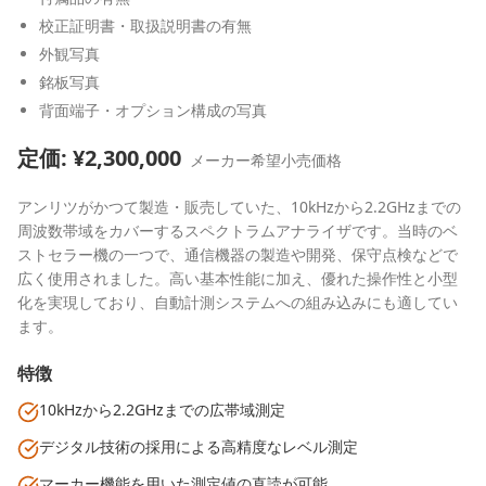
校正証明書・取扱説明書の有無
外観写真
銘板写真
背面端子・オプション構成の写真
定価: ¥
2,300,000
メーカー希望小売価格
アンリツがかつて製造・販売していた、10kHzから2.2GHzまでの
周波数帯域をカバーするスペクトラムアナライザです。当時のベ
ストセラー機の一つで、通信機器の製造や開発、保守点検などで
広く使用されました。高い基本性能に加え、優れた操作性と小型
化を実現しており、自動計測システムへの組み込みにも適してい
ます。
特徴
10kHzから2.2GHzまでの広帯域測定
デジタル技術の採用による高精度なレベル測定
マーカー機能を用いた測定値の直読が可能