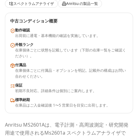
スペクトラムアナライザ
Anritsu
の製品一覧
中古コンディション概要
動作確認
出荷前に通電・基本機能の確認を実施しています。
外観ランク
在庫個体ごとに状態を記載しています（下部の在庫一覧をご確認く
ださい）。
付属品
在庫個体ごとに付属品・オプションを明記。記載外の構成はお問い
合わせください。
保証
初期不良対応。詳細条件は個別にご案内します。
標準納期
在庫品はご入金確認後 1〜5 営業日を目安に出荷します。
Anritsu
MS2601A
は、電子計測・高周波測定・研究開発
用途で使用される
Ms2601a スペクトラムアナライザ
で