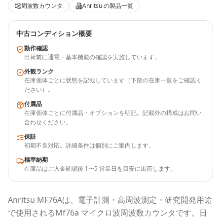
周波数カウンタ
Anritsu
の製品一覧
中古コンディション概要
動作確認
出荷前に通電・基本機能の確認を実施しています。
外観ランク
在庫個体ごとに状態を記載しています（下部の在庫一覧をご確認く
ださい）。
付属品
在庫個体ごとに付属品・オプションを明記。記載外の構成はお問い
合わせください。
保証
初期不良対応。詳細条件は個別にご案内します。
標準納期
在庫品はご入金確認後 1〜5 営業日を目安に出荷します。
Anritsu
MF76A
は、電子計測・高周波測定・研究開発用途
で使用される
Mf76a マイクロ波周波数カウンタ
です。
日