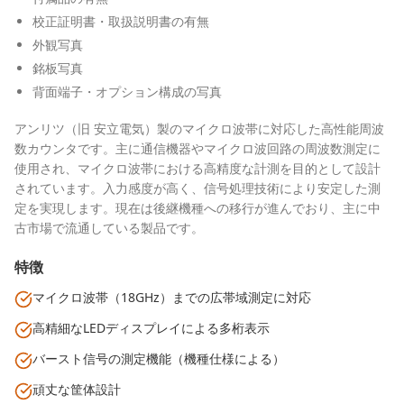
校正証明書・取扱説明書の有無
外観写真
銘板写真
背面端子・オプション構成の写真
アンリツ（旧 安立電気）製のマイクロ波帯に対応した高性能周波
数カウンタです。主に通信機器やマイクロ波回路の周波数測定に
使用され、マイクロ波帯における高精度な計測を目的として設計
されています。入力感度が高く、信号処理技術により安定した測
定を実現します。現在は後継機種への移行が進んでおり、主に中
古市場で流通している製品です。
特徴
マイクロ波帯（18GHz）までの広帯域測定に対応
高精細なLEDディスプレイによる多桁表示
バースト信号の測定機能（機種仕様による）
頑丈な筐体設計