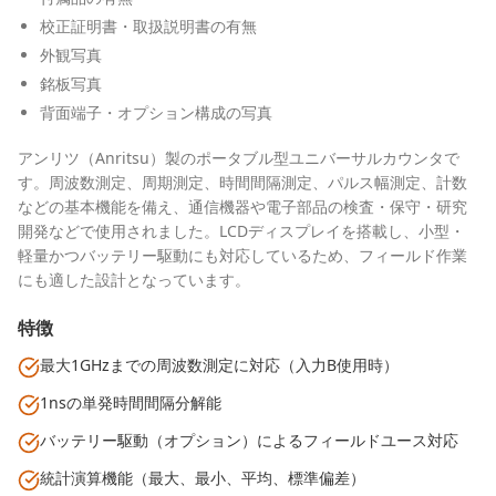
校正証明書・取扱説明書の有無
外観写真
銘板写真
背面端子・オプション構成の写真
アンリツ（Anritsu）製のポータブル型ユニバーサルカウンタで
す。周波数測定、周期測定、時間間隔測定、パルス幅測定、計数
などの基本機能を備え、通信機器や電子部品の検査・保守・研究
開発などで使用されました。LCDディスプレイを搭載し、小型・
軽量かつバッテリー駆動にも対応しているため、フィールド作業
にも適した設計となっています。
特徴
最大1GHzまでの周波数測定に対応（入力B使用時）
1nsの単発時間間隔分解能
バッテリー駆動（オプション）によるフィールドユース対応
統計演算機能（最大、最小、平均、標準偏差）