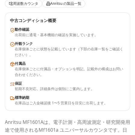
周波数カウンタ
Anritsu
の製品一覧
中古コンディション概要
動作確認
出荷前に通電・基本機能の確認を実施しています。
外観ランク
在庫個体ごとに状態を記載しています（下部の在庫一覧をご確認く
ださい）。
付属品
在庫個体ごとに付属品・オプションを明記。記載外の構成はお問い
合わせください。
保証
初期不良対応。詳細条件は個別にご案内します。
標準納期
在庫品はご入金確認後 1〜5 営業日を目安に出荷します。
Anritsu
MF1601A
は、電子計測・高周波測定・研究開発用
途で使用される
Mf1601a ユニバーサルカウンタ
です。
日