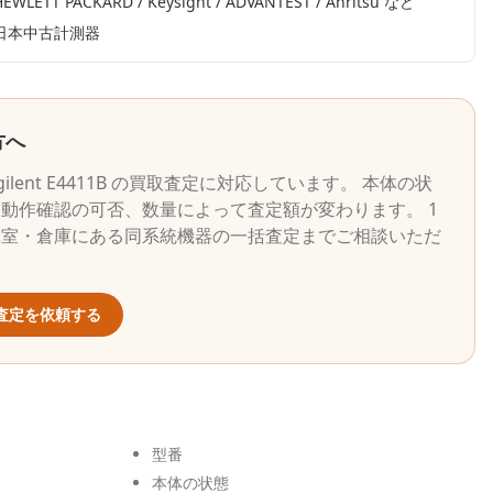
HEWLETT PACKARD / Keysight / ADVANTEST / Anritsu
など
日本中古計測器
方へ
gilent
E4411B
の買取査定に対応しています。 本体の状
動作確認の可否、数量によって査定額が変わります。 1
究室・倉庫にある同系統機器の一括査定までご相談いただ
査定を依頼する
型番
本体の状態