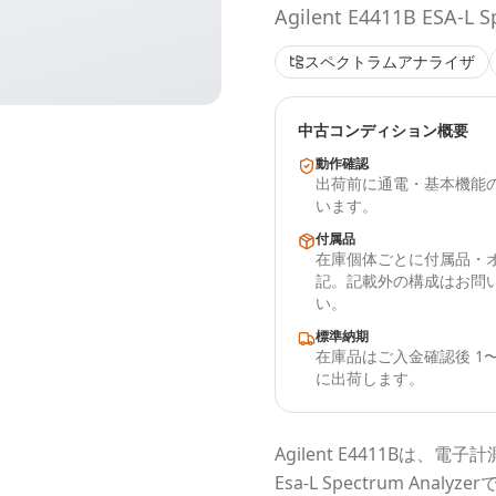
Agilent E4411B ESA-L S
スペクトラムアナライザ
中古コンディション概要
動作確認
出荷前に通電・基本機能
います。
付属品
在庫個体ごとに付属品・
記。記載外の構成はお問
い。
標準納期
在庫品はご入金確認後 1〜
に出荷します。
Agilent
E4411B
は、電子計
Esa-L Spectrum Analyzer