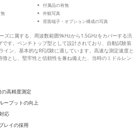
付属品の有無
有無
外観写真
背面端子・オプション構成の写真
SA-Lシリーズに属する、周波数範囲9kHzから1.5GHzをカバーする汎
ザです。ベンチトップ型として設計されており、自動試験装
製造ライン、基本的なRF試験に適しています。高速な測定速度と
特徴とし、堅牢性と信頼性を兼ね備えた、当時のミドルレン
後の高精度測定
ループットの向上
語対応
プレイの採用