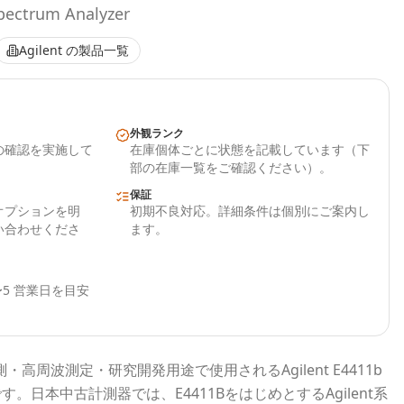
pectrum Analyzer
Agilent
の製品一覧
外観ランク
の確認を実施して
在庫個体ごとに状態を記載しています（下
部の在庫一覧をご確認ください）。
保証
オプションを明
初期不良対応。詳細条件は個別にご案内し
い合わせくださ
ます。
5 営業日を目安
測・高周波測定・研究開発用途で使用される
Agilent E4411b
です。
日本中古計測器
では、
E4411B
をはじめとする
Agilent
系