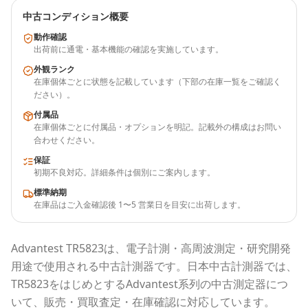
中古コンディション概要
動作確認
出荷前に通電・基本機能の確認を実施しています。
外観ランク
在庫個体ごとに状態を記載しています（下部の在庫一覧をご確認く
ださい）。
付属品
在庫個体ごとに付属品・オプションを明記。記載外の構成はお問い
合わせください。
保証
初期不良対応。詳細条件は個別にご案内します。
標準納期
在庫品はご入金確認後 1〜5 営業日を目安に出荷します。
Advantest
TR5823
は、電子計測・高周波測定・研究開発
用途で使用される
中古計測器
です。
日本中古計測器
では、
TR5823
をはじめとする
Advantest
系列の中古測定器につ
いて、販売・買取査定・在庫確認に対応しています。