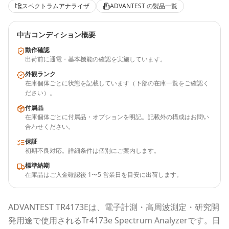
スペクトラムアナライザ
ADVANTEST
の製品一覧
中古コンディション概要
動作確認
出荷前に通電・基本機能の確認を実施しています。
外観ランク
在庫個体ごとに状態を記載しています（下部の在庫一覧をご確認く
ださい）。
付属品
在庫個体ごとに付属品・オプションを明記。記載外の構成はお問い
合わせください。
保証
初期不良対応。詳細条件は個別にご案内します。
標準納期
在庫品はご入金確認後 1〜5 営業日を目安に出荷します。
ADVANTEST
TR4173E
は、電子計測・高周波測定・研究開
発用途で使用される
Tr4173e Spectrum Analyzer
です。
日