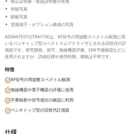
校正証明書・取扱説明書の有無
外観写真
銘板写真
背面端子・オプション構成の写真
ADVANTESTのTR4173Eは、RF信号の周波数スペクトル観測に用
いるベンチトップ型スペクトラムアナライザとされる旧世代の計
測器です。研究開発、保守、無線機器評価、EMI予備確認などに
使用されますが、詳細仕様や発売時期、価格は不明です。
特徴
RF信号の周波数スペクトル観測
無線機器や電子機器の評価に使用
不要輻射や信号成分の確認に利用
ベンチトップ型の旧世代計測器
仕様