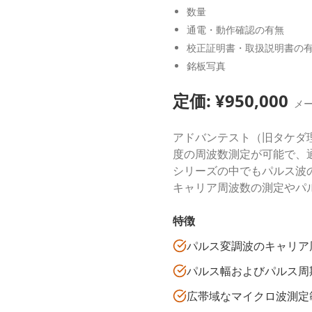
数量
通電・動作確認の有無
校正証明書・取扱説明書の
銘板写真
定価: ¥
950,000
メ
アドバンテスト（旧タケダ
度の周波数測定が可能で、通
シリーズの中でもパルス波
キャリア周波数の測定やパ
特徴
パルス変調波のキャリア
パルス幅およびパルス周
広帯域なマイクロ波測定範