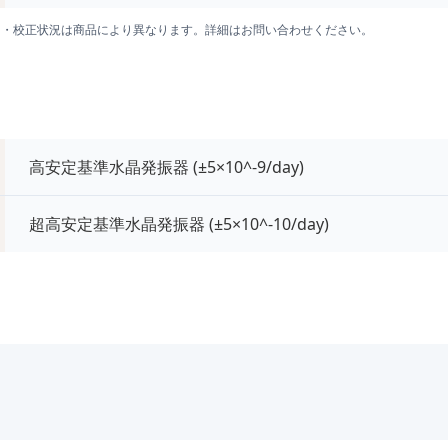
囲・校正状況は商品により異なります。詳細はお問い合わせください。
高安定基準水晶発振器 (±5×10^-9/day)
超高安定基準水晶発振器 (±5×10^-10/day)