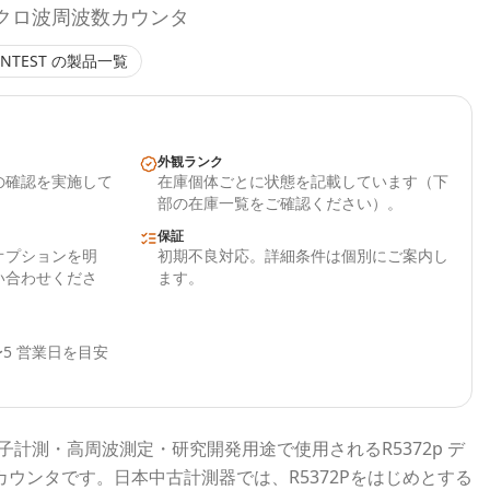
マイクロ波周波数カウンタ
NTEST
の製品一覧
外観ランク
の確認を実施して
在庫個体ごとに状態を記載しています（下
部の在庫一覧をご確認ください）。
保証
オプションを明
初期不良対応。詳細条件は個別にご案内し
い合わせくださ
ます。
5 営業日を目安
子計測・高周波測定・研究開発用途で使用される
R5372p デ
カウンタ
です。
日本中古計測器
では、
R5372P
をはじめとする