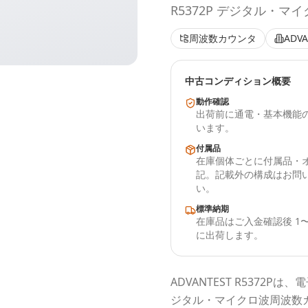
R5372P デジタル・
周波数カウンタ
ADVA
中古コンディション概要
動作確認
出荷前に通電・基本機能
います。
付属品
在庫個体ごとに付属品・
記。記載外の構成はお問
い。
標準納期
在庫品はご入金確認後 1〜
に出荷します。
ADVANTEST
R5372P
は、電
ジタル・マイクロ波周波数