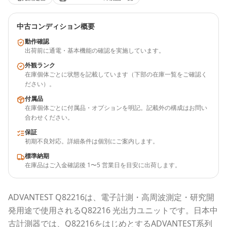
中古コンディション概要
動作確認
出荷前に通電・基本機能の確認を実施しています。
外観ランク
在庫個体ごとに状態を記載しています（下部の在庫一覧をご確認く
ださい）。
付属品
在庫個体ごとに付属品・オプションを明記。記載外の構成はお問い
合わせください。
保証
初期不良対応。詳細条件は個別にご案内します。
標準納期
在庫品はご入金確認後 1〜5 営業日を目安に出荷します。
ADVANTEST
Q82216
は、電子計測・高周波測定・研究開
発用途で使用される
Q82216 光出力ユニット
です。
日本中
古計測器
では、
Q82216
をはじめとする
ADVANTEST
系列