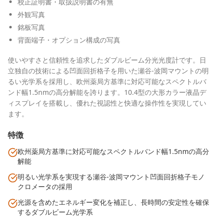
校正証明書・取扱説明書の有無
外観写真
銘板写真
背面端子・オプション構成の写真
使いやすさと信頼性を追求したダブルビーム分光光度計です。日
立独自の技術による凹面回折格子を用いた瀬谷-波岡マウントの明
るい光学系を採用し、欧州薬局方基準に対応可能なスペクトルバ
ンド幅1.5nmの高分解能を誇ります。10.4型の大形カラー液晶デ
ィスプレイを搭載し、優れた視認性と快適な操作性を実現してい
ます。
特徴
欧州薬局方基準に対応可能なスペクトルバンド幅1.5nmの高分
解能
明るい光学系を実現する瀬谷-波岡マウント凹面回折格子モノ
クロメータの採用
光源を含めたエネルギー変化を補正し、長時間の安定性を確保
するダブルビーム光学系