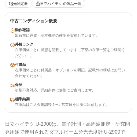
光測定器
日立ハイテク
の製品一覧
中古コンディション概要
動作確認
出荷前に通電・基本機能の確認を実施しています。
外観ランク
在庫個体ごとに状態を記載しています（下部の在庫一覧をご確認く
ださい）。
付属品
在庫個体ごとに付属品・オプションを明記。記載外の構成はお問い
合わせください。
保証
初期不良対応。詳細条件は個別にご案内します。
標準納期
在庫品はご入金確認後 1〜5 営業日を目安に出荷します。
日立ハイテク
U-2900
は、電子計測・高周波測定・研究開
発用途で使用される
ダブルビーム分光光度計 U-2900
で