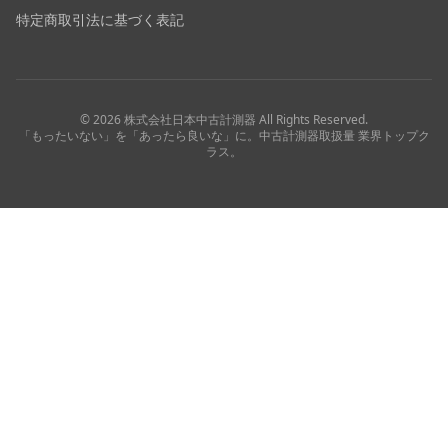
特定商取引法に基づく表記
©
2026
株式会社日本中古計測器
All Rights Reserved.
「もったいない」を「あったら良いな」に。中古計測器取扱量 業界トップク
ラス。