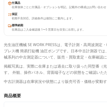
付属品
在庫個体ごとに付属品・オプションを明記。記載外の構成はお問い合わせ
保証
初期不良対応。詳細条件は個別にご案内します。
標準納期
在庫品はご入金確認後 1〜5 営業日を目安に出荷します。
光生油圧機械
SE WORK PRESS
は、電子計測・高周波測定・
プレス機 簡易打錠機 油圧ポンプ
です。
日本中古計測器
では
械
系列の中古測定器について、販売・買取査定・在庫確認に
掲載写真は、実際に在庫または過去に取り扱った同型番（
光
す。 外観、操作パネル、背面端子などの状態をご確認いた
中古計測器は在庫状況や状態により販売可否・価格が変動す
商品概要