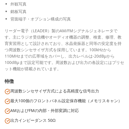
外観写真
銘板写真
背面端子・オプション構成の写真
リーダー電子（LEADER）製のAM/FMシグナルジェネレータで
す。主にラジオ受信機やオーディオ機器の調整、検査、修理、教
育実習用として設計されており、水晶発振器と同等の安定度を持
つ周波数シンセサイザ方式を採用しています。100kHzから
110MHzまでの広帯域をカバーし、出力レベルは-20dBμから
100dBμまで設定可能です。周波数および出力の各設定にはプリセ
ット機能が搭載されています。
特徴
周波数シンセサイザ方式による高精度な信号出力
最大100個のフロントパネル設定保存機能（メモリスキャン）
AMおよびFMの内部・外部変調に対応
出力インピーダンス 50Ω