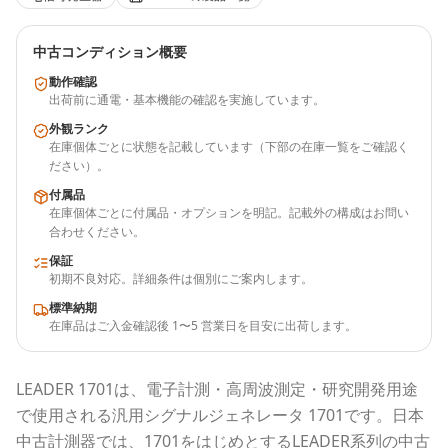
中古コンディション概要
動作確認
出荷前に通電・基本機能の確認を実施しています。
外観ランク
在庫個体ごとに状態を記載しています（下部の在庫一覧をご確認く
ださい）。
付属品
在庫個体ごとに付属品・オプションを明記。記載外の構成はお問い
合わせください。
保証
初期不良対応。詳細条件は個別にご案内します。
標準納期
在庫品はご入金確認後 1〜5 営業日を目安に出荷します。
LEADER
1701
は、電子計測・高周波測定・研究開発用途
で使用される
汎用シグナルジェネレータ 1701
です。
日本
中古計測器
では、
1701
をはじめとする
LEADER
系列の中古