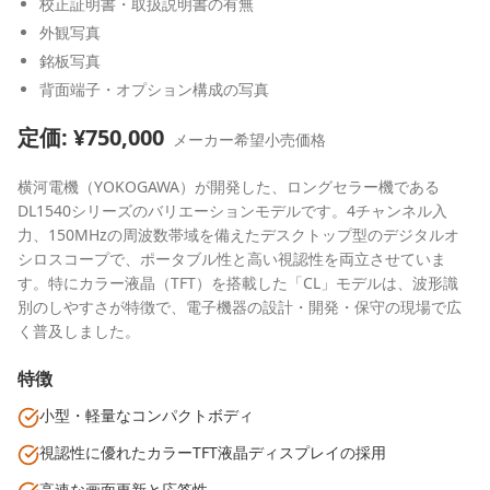
校正証明書・取扱説明書の有無
外観写真
銘板写真
背面端子・オプション構成の写真
定価: ¥
750,000
メーカー希望小売価格
横河電機（YOKOGAWA）が開発した、ロングセラー機である
DL1540シリーズのバリエーションモデルです。4チャンネル入
力、150MHzの周波数帯域を備えたデスクトップ型のデジタルオ
シロスコープで、ポータブル性と高い視認性を両立させていま
す。特にカラー液晶（TFT）を搭載した「CL」モデルは、波形識
別のしやすさが特徴で、電子機器の設計・開発・保守の現場で広
く普及しました。
特徴
小型・軽量なコンパクトボディ
視認性に優れたカラーTFT液晶ディスプレイの採用
高速な画面更新と応答性