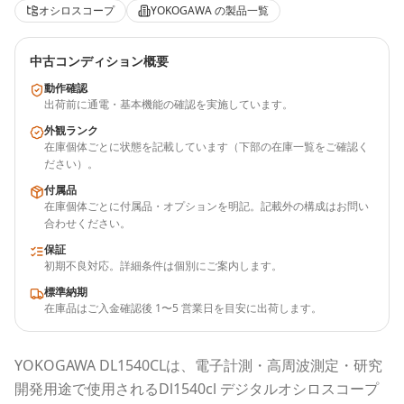
オシロスコープ
YOKOGAWA
の製品一覧
中古コンディション概要
動作確認
出荷前に通電・基本機能の確認を実施しています。
外観ランク
在庫個体ごとに状態を記載しています（下部の在庫一覧をご確認く
ださい）。
付属品
在庫個体ごとに付属品・オプションを明記。記載外の構成はお問い
合わせください。
保証
初期不良対応。詳細条件は個別にご案内します。
標準納期
在庫品はご入金確認後 1〜5 営業日を目安に出荷します。
YOKOGAWA
DL1540CL
は、電子計測・高周波測定・研究
開発用途で使用される
Dl1540cl デジタルオシロスコープ