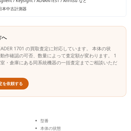
gilent / Keysight / ADVANTEST / Anritsu
など
日本中古計測器
方へ
EADER
1701
の買取査定に対応しています。 本体の状
動作確認の可否、数量によって査定額が変わります。 1
究室・倉庫にある同系統機器の一括査定までご相談いただ
定を依頼する
型番
本体の状態