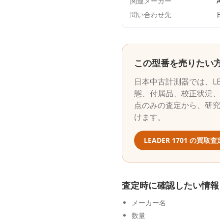
関連メーカー
A
問い合わせ先
この型番を売りたい
日本中古計測器
では、
L
態、付属品、校正状況、
点のみの査定から、研
けます。
LEADER
1701
の買取査
査定時に確認したい情報
メーカー名
数量