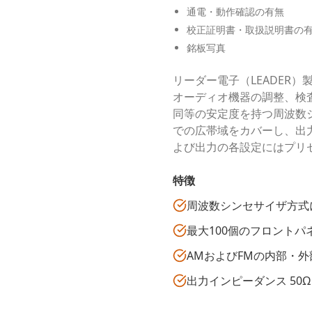
通電・動作確認の有無
校正証明書・取扱説明書の
銘板写真
リーダー電子（LEADER
オーディオ機器の調整、検
同等の安定度を持つ周波数シ
での広帯域をカバーし、出力レ
よび出力の各設定にはプリ
特徴
周波数シンセサイザ方式
最大100個のフロント
AMおよびFMの内部・
出力インピーダンス 50Ω