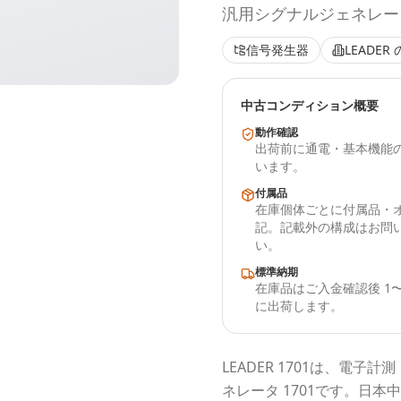
汎用シグナルジェネレータ 
信号発生器
LEADER
中古コンディション概要
動作確認
出荷前に通電・基本機能
います。
付属品
在庫個体ごとに付属品・
記。記載外の構成はお問
い。
標準納期
在庫品はご入金確認後 1〜
に出荷します。
LEADER
1701
は、電子計測
ネレータ 1701
です。
日本中