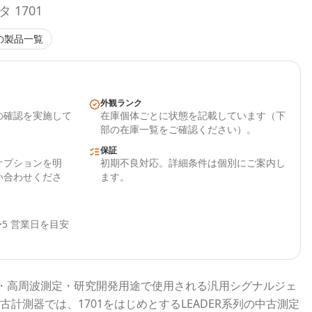
1701
の製品一覧
外観ランク
の確認を実施して
在庫個体ごとに状態を記載しています（下
部の在庫一覧をご確認ください）。
保証
オプションを明
初期不良対応。詳細条件は個別にご案内し
い合わせくださ
ます。
5 営業日を目安
・高周波測定・研究開発用途で使用される
汎用シグナルジェ
古計測器
では、
1701
をはじめとする
LEADER
系列の中古測定