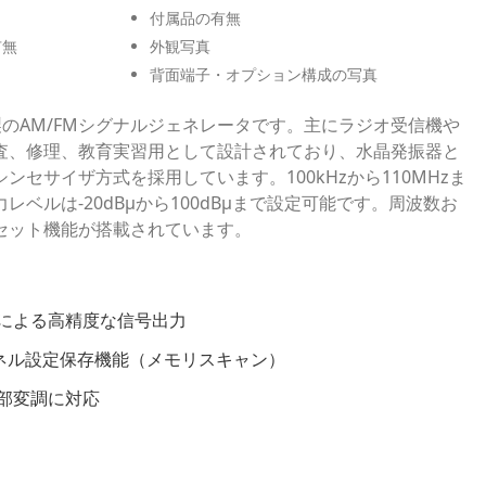
付属品の有無
有無
外観写真
背面端子・オプション構成の写真
）製のAM/FMシグナルジェネレータです。主にラジオ受信機や
査、修理、教育実習用として設計されており、水晶発振器と
ンセサイザ方式を採用しています。100kHzから110MHzま
ベルは-20dBμから100dBμまで設定可能です。周波数お
セット機能が搭載されています。
による高精度な信号出力
パネル設定保存機能（メモリスキャン）
外部変調に対応