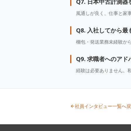
Q
7
.
日本中古計測器
風通しが良く、仕事と家
Q
8
.
入社してから最
梱包・発送業務未経験か
Q
9
.
求職者へのアド
経験は必要ありません。
社員インタビュー一覧へ戻