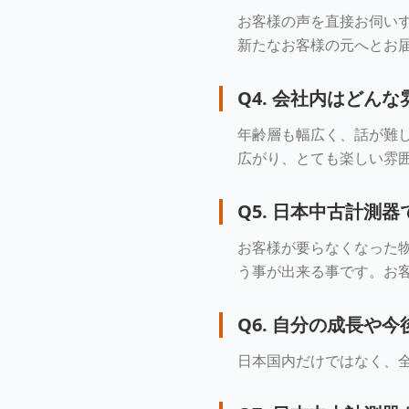
お客様の声を直接お伺い
新たなお客様の元へとお
Q
4
.
会社内はどんな
年齢層も幅広く、話が難
広がり、とても楽しい雰
Q
5
.
日本中古計測器
お客様が要らなくなった
う事が出来る事です。お
Q
6
.
自分の成長や今
日本国内だけではなく、