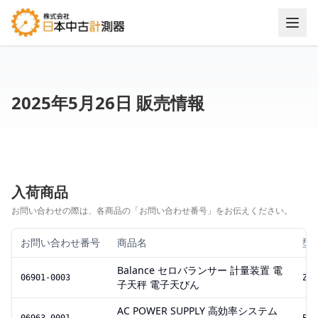
2025年5月26日 販売情報
入荷商品
お問い合わせの際は、各商品の「お問い合わせ番号」をお伝えください。
お問い合わせ番号
商品名
型
Balance セロバランサー 計量装置 電
06901-0003
ZBB
子天秤 電子天びん
AC POWER SUPPLY 高効率システム