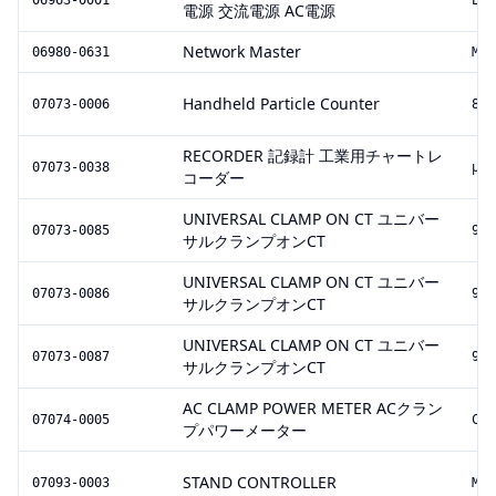
06963-0001
EPO
電源 交流電源 AC電源
Network Master
06980-0631
MT9
Handheld Particle Counter
07073-0006
850
RECORDER 記録計 工業用チャートレ
07073-0038
μR2
コーダー
UNIVERSAL CLAMP ON CT ユニバー
07073-0085
927
サルクランプオンCT
UNIVERSAL CLAMP ON CT ユニバー
07073-0086
927
サルクランプオンCT
UNIVERSAL CLAMP ON CT ユニバー
07073-0087
927
サルクランプオンCT
AC CLAMP POWER METER ACクラン
07074-0005
CM3
プパワーメーター
STAND CONTROLLER
07093-0003
MOD