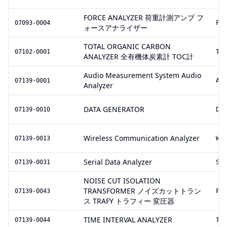
FORCE ANALYZER 荷重計測アンプ フ
07093-0004
FA1
ォースアナライザー
TOTAL ORGANIC CARBON
07102-0001
TOC
ANALYZER 全有機体炭素計 TOC計
Audio Measurement System Audio
07139-0001
A2
Analyzer
DATA GENERATOR
07139-0010
DG2
Wireless Communication Analyzer
07139-0013
WCA
Serial Data Analyzer
07139-0031
SDA
NOISE CUT ISOLATION
TRANSFORMER ノイズカットトラン
07139-0043
FFT
ス TRAFY トラフィー 変圧器
TIME INTERVAL ANALYZER
07139-0044
TA1