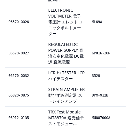
ELECTRONIC
VOLTMETER 電子
電圧計 エレクトロ
06570-0026
ML69A
ニックボルトメー
ター
REGULATED DC
POWER SUPPLY 直
06570-0027
GP016-20R
流安定化電源 DC電
源 直流電源
LCR Hi TESTER LCR
06570-0032
3520
ハイテスター
STRAIN AMPLIFIER
動ひずみ測定器 ス
06820-0875
DPM-912B
トレインアンプ
TRX Test Module
MT8870A 送受信テ
06912-0135
MU887000A
ストモジュール