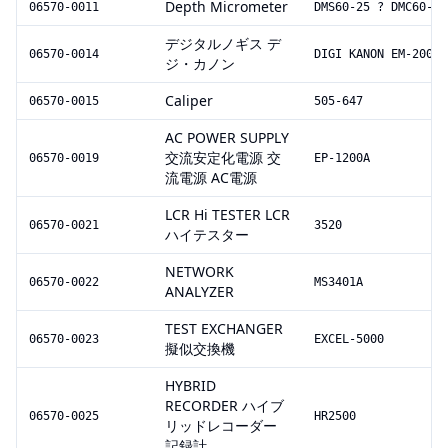
Depth Micrometer
06570-0011
DMS60-25 ? DMC60-50
デジタルノギス デ
06570-0014
DIGI KANON EM-2001
ジ・カノン
Caliper
06570-0015
505-647
AC POWER SUPPLY
交流安定化電源 交
06570-0019
EP-1200A
流電源 AC電源
LCR Hi TESTER LCR
06570-0021
3520
ハイテスター
NETWORK
06570-0022
MS3401A
ANALYZER
TEST EXCHANGER
06570-0023
EXCEL-5000
擬似交換機
HYBRID
RECORDER ハイブ
06570-0025
HR2500
リッドレコーダー
記録計