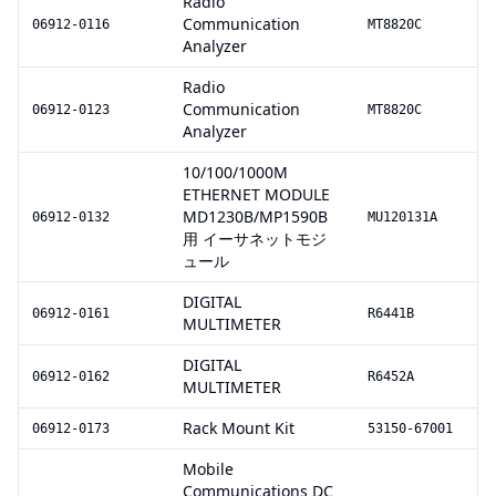
Radio
Communication
06912-0116
MT8820C
Analyzer
Radio
Communication
06912-0123
MT8820C
Analyzer
10/100/1000M
ETHERNET MODULE
MD1230B/MP1590B
06912-0132
MU120131A
用 イーサネットモジ
ュール
DIGITAL
06912-0161
R6441B
MULTIMETER
DIGITAL
06912-0162
R6452A
MULTIMETER
Rack Mount Kit
06912-0173
53150-67001
Mobile
Communications DC