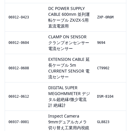
DC POWER SUPPLY
CABLE 600mm 並列運
06912-0423
ZXP-0R6M
転ケーブル ZX/ZX-S用
直流電源用
CLAMP ON SENSOR
クランプオンセンサー
06912-0604
9694
電流センサー
EXTENSION CABLE 延
長ケーブル 5m
06912-0608
CT9902
CURRENT SENSOR 電
流センサー
DIGITAL SUPER
MEGOHMMETER デジ
06912-0612
DSM-8104
タル超絶縁/微少電流
計 絶縁計
Inspect Camera
9mmデュアルカメラ
06937-0001
GL8823
切り替え工業用内視鏡