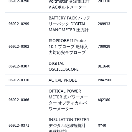
Voltmeter 交流電圧計
06912-0298
201318
V ACボルトメーター
BATTERY PACK バッテ
リーパック DIGITAL
06912-0299
269913
MANOMETER 圧力計
ISOPROBE II Probe
10:1 プローブ 絶縁入
06912-0302
700929
力対応安全プローブ
DIGITAL
06912-0307
DL1640
OSCILLOSCOPE
ACTIVE PROBE
06912-0310
PBA2500
OPTICAL POWER
METER 光パワーメー
06912-0366
AQ2180
ター オプティカルパ
ワーメーター
INSULATION TESTER
デジタル絶縁抵抗計
06912-0371
MY40
絶縁抵抗計