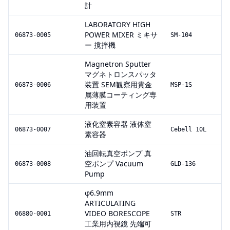
計
LABORATORY HIGH
POWER MIXER ミキサ
06873-0005
SM-104
ー 撹拌機
Magnetron Sputter
マグネトロンスパッタ
装置 SEM観察用貴金
06873-0006
MSP-1S
属薄膜コーティング専
用装置
液化窒素容器 液体窒
06873-0007
Cebell 10L
素容器
油回転真空ポンプ 真
空ポンプ Vacuum
06873-0008
GLD-136
Pump
φ6.9mm
ARTICULATING
VIDEO BORESCOPE
06880-0001
STR
工業用内視鏡 先端可