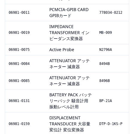
PCMCIA-GPIB CARD
06981-0011
778034-0212
GPIBカード
IMPEDANCE
TRANSFORMER イン
06981-0019
MB-009
ピーダンス変換器
Active Probe
06981-0075
N2796A
ATTENUATOR アッテ
06981-0084
8494B
ネーター 減衰器
ATTENUATOR アッテ
06981-0085
8496B
ネーター 減衰器
BATTERY PACK バッテ
リーパック 騒音計用
06981-0131
BP-21A
振動レベル計用
DISPLACEMENT
TRANSDUCER 大容量
06981-0159
DTP-D-1KS-P
変位計 変位変換器