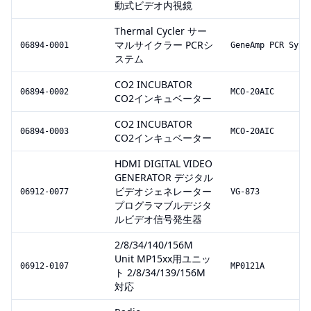
動式ビデオ内視鏡
Thermal Cycler サー
マルサイクラー PCRシ
06894-0001
GeneAmp PCR Syst
ステム
CO2 INCUBATOR
06894-0002
MCO-20AIC
CO2インキュベーター
CO2 INCUBATOR
06894-0003
MCO-20AIC
CO2インキュベーター
HDMI DIGITAL VIDEO
GENERATOR デジタル
ビデオジェネレーター
06912-0077
VG-873
プログラマブルデジタ
ルビデオ信号発生器
2/8/34/140/156M
Unit MP15xx用ユニッ
06912-0107
MP0121A
ト 2/8/34/139/156M
対応