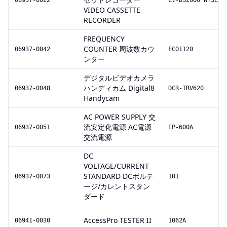
06937-0022
EV-BS2000 NTSC
VIDEO CASSETTE
RECORDER
FREQUENCY
COUNTER 周波数カウ
06937-0042
FCO1120
ンター
デジタルビデオカメラ
ハンディカム Digital8
06937-0048
DCR-TRV620
Handycam
AC POWER SUPPLY 交
流安定化電源 AC電源
06937-0051
EP-600A
交流電源
DC
VOLTAGE/CURRENT
STANDARD DCボルテ
06937-0073
101
ージ/カレントスタン
ダード
AccessPro TESTER II
06941-0030
1062A