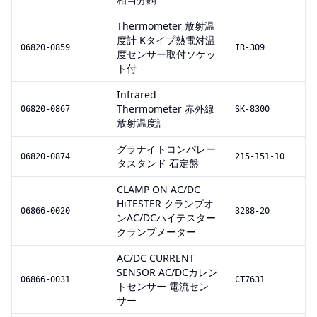
Thermometer 放射温
度計 Kタイプ熱電対温
06820-0859
IR-309
度センサー取付ソケッ
ト付
Infrared
Thermometer 赤外線
06820-0867
SK-8300
放射温度計
グラナイトコンパレー
06820-0874
215-151-10
タスタンド 石定盤
CLAMP ON AC/DC
HiTESTER クランプオ
06866-0020
3288-20
ンAC/DCハイテスター
クランプメーター
AC/DC CURRENT
SENSOR AC/DCカレン
06866-0031
CT7631
トセンサー 電流セン
サー