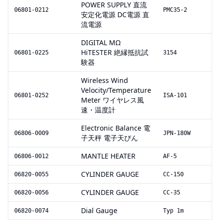
POWER SUPPLY 直流
06801-0212
PMC35-2
安定化電源 DC電源 直
流電源
DIGITAL MΩ
HiTESTER 絶縁抵抗試
06801-0225
3154
験器
Wireless Wind
Velocity/Temperature
06801-0252
ISA-101
Meter ワイヤレス風
速・温度計
Electronic Balance 電
06806-0009
JPN-180W
子天秤 電子天びん
MANTLE HEATER
06806-0012
AF-5
CYLINDER GAUGE
06820-0055
CC-150
CYLINDER GAUGE
06820-0056
CC-35
Dial Gauge
06820-0074
Typ 1m