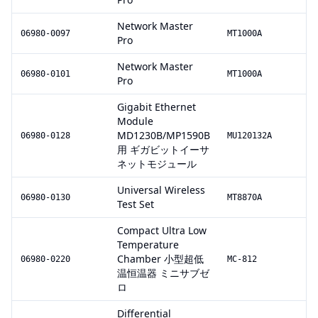
Network Master
06980-0097
MT1000A
Pro
Network Master
06980-0101
MT1000A
Pro
Gigabit Ethernet
Module
MD1230B/MP1590B
06980-0128
MU120132A
用 ギガビットイーサ
ネットモジュール
Universal Wireless
06980-0130
MT8870A
Test Set
Compact Ultra Low
Temperature
Chamber 小型超低
06980-0220
MC-812
温恒温器 ミニサブゼ
ロ
Differential