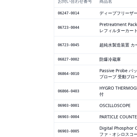
お問い合わせ番号
商品名
ディープフリーザー
06247-0014
Pretreatment
06723-0044
レフィルターカー
超純水製造装置 カート
06723-0045
防爆冷蔵庫
06827-0002
Passive Pro
06864-0010
プローブ 受動プロ
HYGRO THERM
06866-0403
付
OSCILLOSCOPE
06903-0001
PARTICLE COUNT
06903-0004
Digital Phosph
06903-0005
ファ・オシロスコ