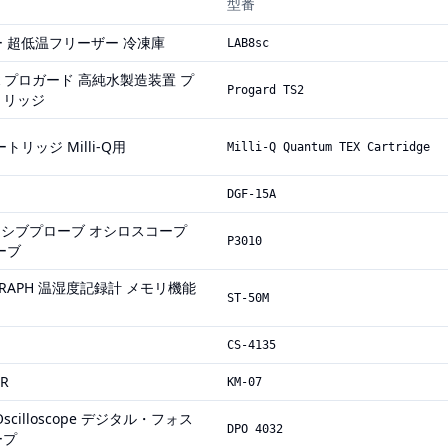
型番
 超低温フリーザー 冷凍庫
LAB8sc
 Pack プロガード 高純水製造装置 プ
Progard TS2
トリッジ
リッジ Milli-Q用
Milli-Q Quantum TEX Cartridge
DGF-15A
be パッシブプローブ オシロスコープ
P3010
ーブ
OGRAPH 温湿度記録計 メモリ機能
ST-50M
CS-4135
ER
KM-07
or Oscilloscope デジタル・フォス
DPO 4032
ープ