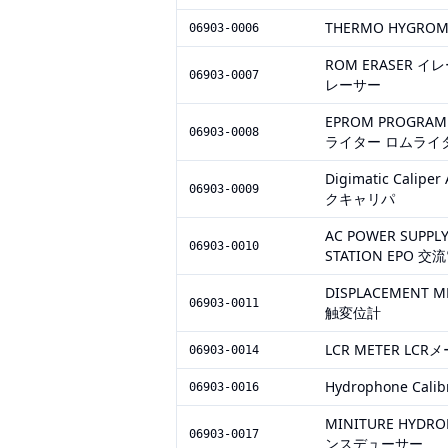
THERMO HYGR
06903-0006
ROM ERASER 
06903-0007
レーサー
EPROM PROGRA
06903-0008
ライター ロムライ
Digimatic Cal
06903-0009
クキャリパ
AC POWER SUP
06903-0010
STATION EPO 
DISPLACEMENT
06903-0011
触変位計
LCR METER LCR
06903-0014
Hydrophone Cal
06903-0016
MINITURE HYD
06903-0017
ンスデューサー