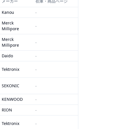
メーカー
在庫・商品ページ
Kanou
-
Merck
-
Millipore
Merck
-
Millipore
Daido
-
Tektronix
-
SEKONIC
-
KENWOOD
-
RION
-
Tektronix
-