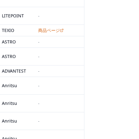
LITEPOINT
-
TEXIO
商品ページ
ASTRO
-
ASTRO
-
ADVANTEST
-
Anritsu
-
Anritsu
-
Anritsu
-
Anritsu
-