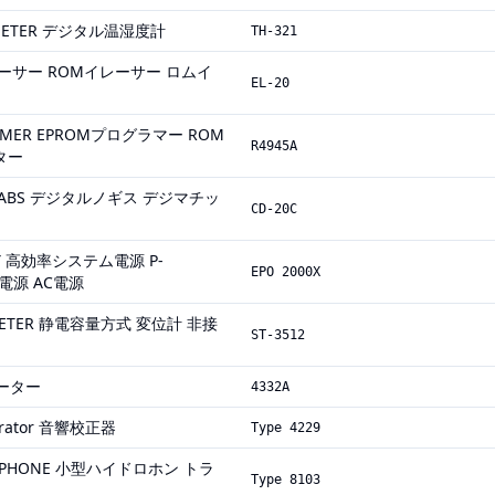
OMETER デジタル温湿度計
TH-321
イレーサー ROMイレーサー ロムイ
EL-20
MMER EPROMプログラマー ROM
R4945A
ター
iper ABS デジタルノギス デジマチッ
CD-20C
PLY 高効率システム電源 P-
EPO 2000X
交流電源 AC電源
 METER 静電容量方式 変位計 非接
ST-3512
メーター
4332A
ibrator 音響校正器
Type 4229
ROPHONE 小型ハイドロホン トラ
Type 8103