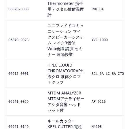
Thermometer 携帯
用デジタル放射温度
06820-0866
PM133A
計
ユニファイドコミュ
ニケーション マイ
クスピーカーシステ
06879-0023
YVC-1000
ム マイク3個付
Web会議 講演 セミ
ナー 遠隔授業
HPLC LIQUID
CHROMATOGRAPH
06915-0001
SCL-6A LC-8A CTO-6
液クロ 液体クロマ
トグラフ
MTDM ANALYZER
MTDMアナライザー
06941-0029
AP-9216
アシダ音響 ヘッド
セット付
キールカッター
KEEL CUTTER 電柱
06941-0149
N450E