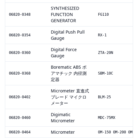
SYNTHESIZED
FUNCTION
06820-0348
FG110
GENERATOR
Digital Push Pull
06820-0354
RX-1
Gauge
Digital Force
06820-0360
ZTA-20N
Gauge
Borematic ABS ボ
アマチック 内径測
06820-0368
SBM-10C
定器
Micrometer 直進式
ブレード マイクロ
06820-0402
BLM-25
メーター
Digimatic
06820-0460
MDC-75MX
Micrometer
Micrometer
06820-0464
OM-150 OM-200 OM-7