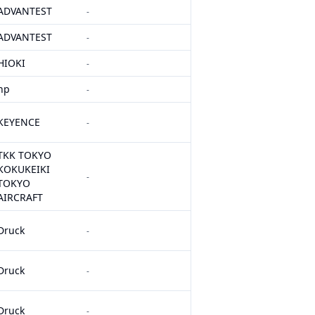
ADVANTEST
-
ADVANTEST
-
HIOKI
-
hp
-
KEYENCE
-
TKK TOKYO
KOKUKEIKI
-
TOKYO
AIRCRAFT
Druck
-
Druck
-
Druck
-