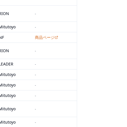
RION
-
Mitutoyo
-
NF
商品ページ
RION
-
LEADER
-
Mitutoyo
-
Mitutoyo
-
Mitutoyo
-
Mitutoyo
-
Mitutoyo
-