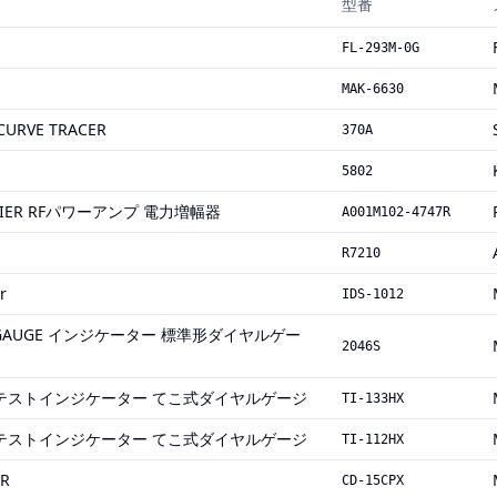
型番
FL-293M-0G
MAK-6630
URVE TRACER
370A
5802
LIFIER RFパワーアンプ 電力増幅器
A001M102-4747R
R7210
r
IDS-1012
IAL GAUGE インジケーター 標準形ダイヤルゲー
2046S
TOR テストインジケーター てこ式ダイヤルゲージ
TI-133HX
TOR テストインジケーター てこ式ダイヤルゲージ
TI-112HX
ER
CD-15CPX