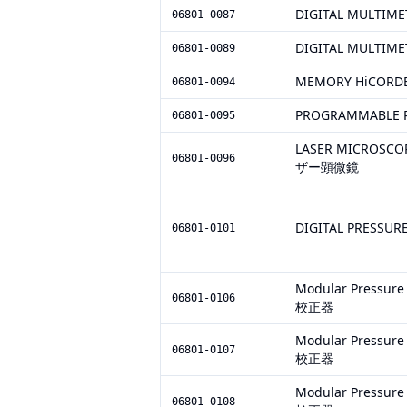
DIGITAL MULTIME
06801-0087
DIGITAL MULTIME
06801-0089
MEMORY HiCORD
06801-0094
PROGRAMMABLE P
06801-0095
LASER MICRO
06801-0096
ザー顕微鏡
DIGITAL PRESS
06801-0101
Modular Press
06801-0106
校正器
Modular Press
06801-0107
校正器
Modular Press
06801-0108