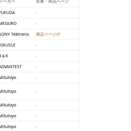
メーカー
在庫・商品ページ
FUKUDA
-
MEGURO
-
SONY Tektronix
商品ページ
KIKUSUI
-
R＆K
-
ADVANTEST
-
Mitutoyo
-
Mitutoyo
-
Mitutoyo
-
Mitutoyo
-
Mitutoyo
-