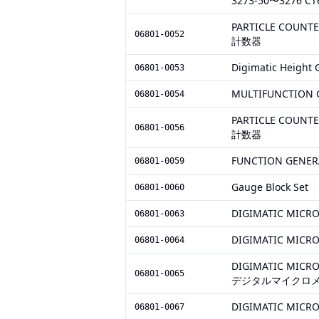
3273-50〜3276
PARTICLE CO
06801-0052
計数器
Digimatic Height
06801-0053
MULTIFUNCTION 
06801-0054
PARTICLE CO
06801-0056
計数器
FUNCTION GENER
06801-0059
Gauge Block Set
06801-0060
DIGIMATIC MICR
06801-0063
DIGIMATIC MICR
06801-0064
DIGIMATIC M
06801-0065
デジタルマイクロ
DIGIMATIC MICR
06801-0067