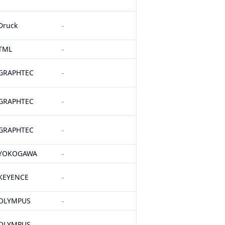
Druck
-
TML
-
GRAPHTEC
-
GRAPHTEC
-
GRAPHTEC
-
YOKOGAWA
-
KEYENCE
-
OLYMPUS
-
OLYMPUS
-