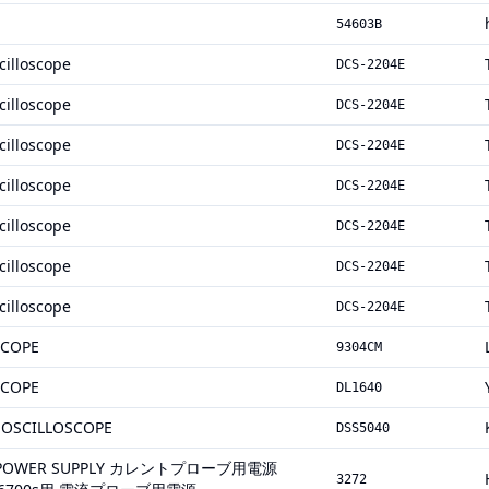
54603B
cilloscope
DCS-2204E
cilloscope
DCS-2204E
cilloscope
DCS-2204E
cilloscope
DCS-2204E
cilloscope
DCS-2204E
cilloscope
DCS-2204E
cilloscope
DCS-2204E
SCOPE
9304CM
SCOPE
DL1640
 OSCILLOSCOPE
DSS5040
E POWER SUPPLY カレントプローブ用電源
3272