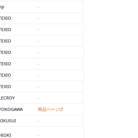
hp
-
TEXIO
-
TEXIO
-
TEXIO
-
TEXIO
-
TEXIO
-
TEXIO
-
TEXIO
-
LECROY
-
YOKOGAWA
商品ページ
KIKUSUI
-
HIOKI
-