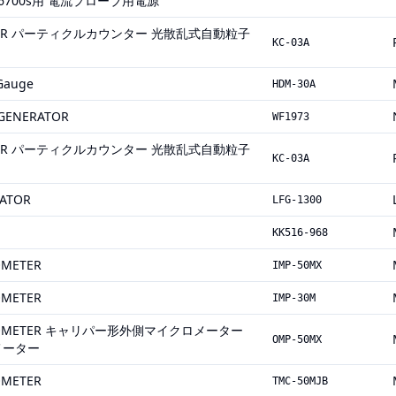
 CT6700s用 電流プローブ用電源
UNTER パーティクルカウンター 光散乱式自動粒子
KC-03A
 Gauge
HDM-30A
GENERATOR
WF1973
UNTER パーティクルカウンター 光散乱式自動粒子
KC-03A
ATOR
LFG-1300
KK516-968
OMETER
IMP-50MX
OMETER
IMP-30M
ICROMETER キャリパー形外側マイクロメーター
OMP-50MX
メーター
OMETER
TMC-50MJB