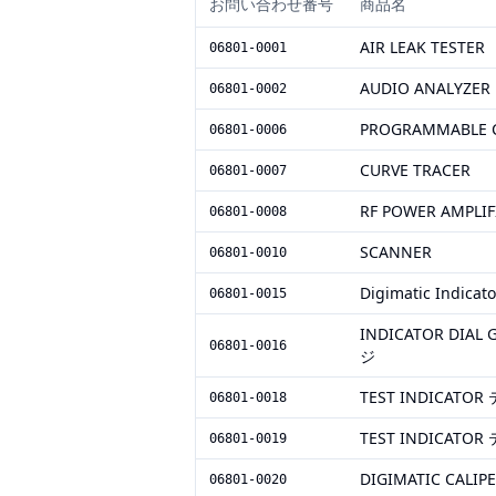
お問い合わせ番号
商品名
AIR LEAK TESTER
06801-0001
AUDIO ANALYZER
06801-0002
PROGRAMMABLE C
06801-0006
CURVE TRACER
06801-0007
RF POWER AMP
06801-0008
SCANNER
06801-0010
Digimatic Indicato
06801-0015
INDICATOR D
06801-0016
ジ
TEST INDICA
06801-0018
TEST INDICA
06801-0019
DIGIMATIC CALIP
06801-0020