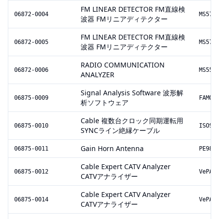
FM LINEAR DETECTOR FM直線検
06872-0004
MS57A
波器 FMリニアディテクター
FM LINEAR DETECTOR FM直線検
06872-0005
MS57A
波器 FMリニアディテクター
RADIO COMMUNICATION
06872-0006
MS555
ANALYZER
Signal Analysis Software 波形解
06875-0009
FAMOS
析ソフトウェア
Cable 複数台クロック同期運転用
06875-0010
ISOSY
SYNCライン絶縁ケーブル
Gain Horn Antenna
06875-0011
PE985
Cable Expert CATV Analyzer
06875-0012
VePAL
CATVアナライザー
Cable Expert CATV Analyzer
06875-0014
VePAL
CATVアナライザー