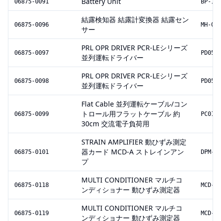
Battery Unit
06875-0091
BP-17
結露検知器 結露計変換器 結露セン
06875-0096
MH-04
サー
PRL OPR DRIVER PCR-LEシリーズ
06875-0097
PD05M
並列運転ドライバー
PRL OPR DRIVER PCR-LEシリーズ
06875-0098
PD05S
並列運転ドライバー
Flat Cable 並列運転ケーブル/コン
トロール用フラットケーブル 約
06875-0099
PC01-
30cm 交流電子負荷用
STRAIN AMPLIFIER 動ひずみ測定
器カード MCD-A ストレインアン
06875-0101
DPM-7
プ
MULTI CONDITIONER マルチコ
06875-0118
MCD-8
ンディショナー 動ひずみ測定器
MULTI CONDITIONER マルチコ
06875-0119
MCD-8
ンディショナー 動ひずみ測定器