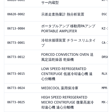
06620-0001
AT-35
サー内蔵型
示差走査熱量計 熱分析装置
06620-0002
DSC Q
ポータブルアンプ 移動用PAアンプ
06713-0084
KZ-30
PORTABLE AMPLIFIER
冷却水循環装置 チラー スリムタイ
06773-0001
CA-11
プ
FORCED CONVECTION OVEN 送
06773-0012
DRS62
風定温乾燥器 乾燥機
LOW SPEED REFRIGERATED
CENTRIFUGE 低速冷却遠心機 遠
06773-0015
RLX-1
心分離機
MEDICOOL 薬用保冷庫
06773-0024
MPR-5
HIGH SPEED REFRIGERATED
MICRO CENTRIFUGE 微量高速冷
06773-0025
MX-30
却遠心機 遠心分離機