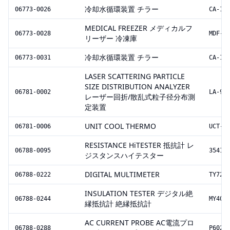
冷却水循環装置 チラー
06773-0026
CA-11
MEDICAL FREEZER メディカルフ
06773-0028
MDF-U
リーザー 冷凍庫
冷却水循環装置 チラー
06773-0031
CA-11
LASER SCATTERING PARTICLE
SIZE DISTRIBUTION ANALYZER
06781-0002
LA-95
レーザー回折/散乱式粒子径分布測
定装置
UNIT COOL THERMO
06781-0006
UCT-1
RESISTANCE HiTESTER 抵抗計 レ
06788-0095
3541
ジスタンスハイテスター
DIGITAL MULTIMETER
06788-0222
TY720
INSULATION TESTER デジタル絶
06788-0244
MY40
縁抵抗計 絶縁抵抗計
AC CURRENT PROBE AC電流プロ
06788-0288
P6022