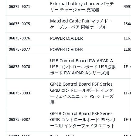
External battery charger バッテ
06875-0071
N9910
リー チャージャー 充電器
Matched Cable Pair マッチド・
06875-0075
15443
ケーブル・ペア 同軸ケーブル
POWER DIVIDER
06875-0076
11636
POWER DIVIDER
06875-0077
11636
USB Control Board PW-A/PAR-A
USB コントロールボード USB拡張
06875-0078
IF-41
ボード PW-A/PAR-Aシリーズ用
GP-IB Control Board PSF Series
GPIB コントロールボード インタ
06875-0083
IF-60
ーフェイスユニット PSFシリーズ
用
GP-IB Control Board PSF Series
GPIB コントロールボード PSFシリ
06875-0087
IF-60
ーズ用 インターフェイスユニット