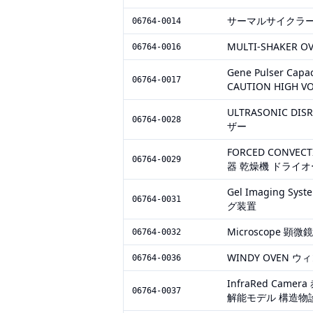
サーマルサイクラ
06764-0014
MULTI-SHAKER O
06764-0016
Gene Pulser Capa
06764-0017
CAUTION HIGH V
ULTRASONIC 
06764-0028
ザー
FORCED CONVE
06764-0029
器 乾燥機 ドライ
Gel Imaging
06764-0031
グ装置
Microscope 
06764-0032
WINDY OVEN
06764-0036
InfraRed Ca
06764-0037
解能モデル 構造物