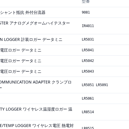
型番
UNT シャント抵抗 外付分流器
9081
iTESTER アナログメグオームハイテスター
IR4011
ION LOGGER 計装ロガー データミニ
LR5031
GER 電圧ロガー データミニ
LR5041
GER 電圧ロガー データミニ
LR5042
GER 電圧ロガー データミニ
LR5043
COMMUNICATION ADAPTER クランプロ
LR5051 LR5091
ー
LR5061
IDITY LOGGER ワイヤレス温湿度ロガー 温
LR8514
TAGE/TEMP LOGGER ワイヤレス電圧 熱電対
LR8515