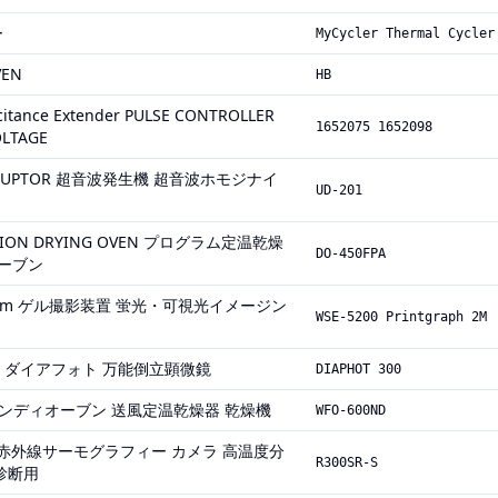
ー
MyCycler Thermal Cycler
VEN
HB
citance Extender PULSE CONTROLLER
1652075 1652098
OLTAGE
DISRUPTOR 超音波発生機 超音波ホモジナイ
UD-201
CTION DRYING OVEN プログラム定温乾燥
DO-450FPA
オーブン
 System ゲル撮影装置 蛍光・可視光イメージン
WSE-5200 Printgraph 2M
顕微鏡 ダイアフォト 万能倒立顕微鏡
DIAPHOT 300
 ウィンディオーブン 送風定温乾燥器 乾燥機
WFO-600ND
mera 赤外線サーモグラフィー カメラ 高温度分
R300SR-S
診断用