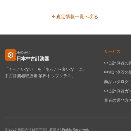
査定情報一覧へ戻る
サービス
株式会社
日本中古計測器
中古計測器の
「もったいない」を「あったら良いな」に。
中古計測器の
中古計測器取扱量 業界トップクラス。
商品カタログ
中古計測器ガ
業者の選び方
©
2026
株式会社日本中古計測器
All Rights Reserved.