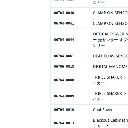
ロガー
CLAMP ON SE
06704-0040
CLAMP ON SENSO
06704-0041
OPTICAL POWER
ー 光センサー オ
06704-0044
ンサー
HEAT FLOW SE
06704-0061
DIGITAL MAN
06706-0018
TRIPLE SHAK
06764-0008
イカー
TRIPLE SHAK
06764-0009
イカー
Cool Saver
06764-0010
Blackout Cab
06764-0013
チャー？