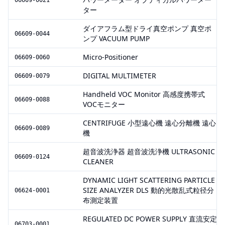
06609-0021
ター
ダイアフラム型ドライ真空ポンプ 真空ポ
06609-0044
ンプ VACUUM PUMP
Micro-Positioner
06609-0060
DIGITAL MULTIMETER
06609-0079
Handheld VOC Monitor 高感度携帯式
06609-0088
VOCモニター
CENTRIFUGE 小型遠心機 遠心分離機 遠心
06609-0089
機
超音波洗浄器 超音波洗浄機 ULTRASONIC
06609-0124
CLEANER
DYNAMIC LIGHT SCATTERING PARTICLE
SIZE ANALYZER DLS 動的光散乱式粒径分
06624-0001
布測定装置
REGULATED DC POWER SUPPLY 直流安定
06703-0001