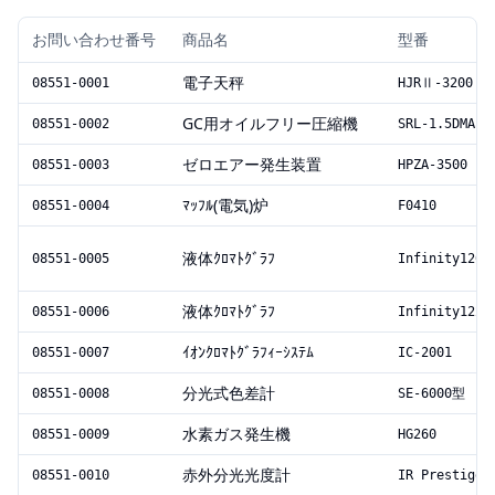
お問い合わせ番号
商品名
型番
電子天秤
08551-0001
HJRⅡ-3200
GC用オイルフリー圧縮機
08551-0002
SRL-1.5DMA
ゼロエアー発生装置
08551-0003
HPZA-3500
ﾏｯﾌﾙ(電気)炉
08551-0004
F0410
液体ｸﾛﾏﾄｸﾞﾗﾌ
08551-0005
Infinity1260
液体ｸﾛﾏﾄｸﾞﾗﾌ
08551-0006
Infinity1220
ｲｵﾝｸﾛﾏﾄｸﾞﾗﾌｨｰｼｽﾃﾑ
08551-0007
IC-2001
分光式色差計
08551-0008
SE-6000型
水素ガス発生機
08551-0009
HG260
赤外分光光度計
08551-0010
IR Prestige2