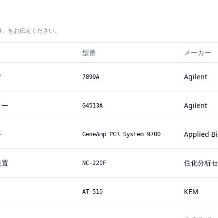
号」をお伝えください。
型番
メーカー
フ
Agilent
7890A
ター
Agilent
G4513A
ー
Applied B
GeneAmp PCR System 9700
装置
住化分析セ
NC-220F
KEM
AT-510