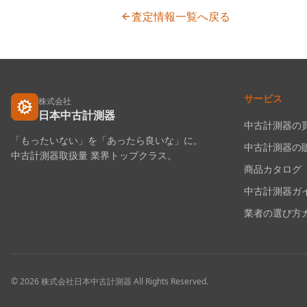
査定情報一覧へ戻る
サービス
株式会社
日本中古計測器
中古計測器の
「もったいない」を「あったら良いな」に。
中古計測器の
中古計測器取扱量 業界トップクラス。
商品カタログ
中古計測器ガ
業者の選び方
©
2026
株式会社日本中古計測器
All Rights Reserved.