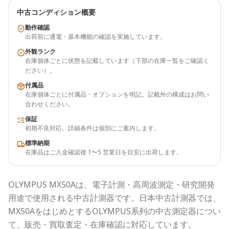
中古コンディション概要
動作確認
出荷前に通電・基本機能の確認を実施しています。
外観ランク
在庫個体ごとに状態を記載しています（下部の在庫一覧をご確認く
ださい）。
付属品
在庫個体ごとに付属品・オプションを明記。記載外の構成はお問い
合わせください。
保証
初期不良対応。詳細条件は個別にご案内します。
標準納期
在庫品はご入金確認後 1〜5 営業日を目安に出荷します。
OLYMPUS
MX50A
は、電子計測・高周波測定・研究開発
用途で使用される
中古計測器
です。
日本中古計測器
では、
MX50A
をはじめとする
OLYMPUS
系列の中古測定器につい
て、販売・買取査定・在庫確認に対応しています。