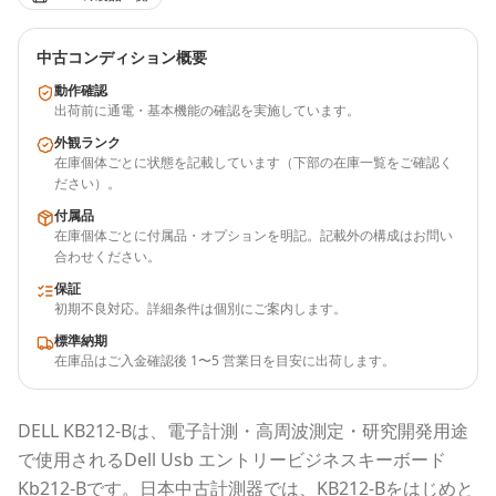
中古コンディション概要
動作確認
出荷前に通電・基本機能の確認を実施しています。
外観ランク
在庫個体ごとに状態を記載しています（下部の在庫一覧をご確認く
ださい）。
付属品
在庫個体ごとに付属品・オプションを明記。記載外の構成はお問い
合わせください。
保証
初期不良対応。詳細条件は個別にご案内します。
標準納期
在庫品はご入金確認後 1〜5 営業日を目安に出荷します。
DELL
KB212-B
は、電子計測・高周波測定・研究開発用途
で使用される
Dell Usb エントリービジネスキーボード
Kb212-B
です。
日本中古計測器
では、
KB212-B
をはじめと