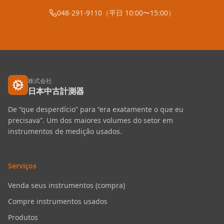
048-291-9110（平日 10:00〜15:00）
株式会社
日本中古計測器
De “que desperdício” para “era exatamente o que eu
precisava”. Um dos maiores volumes do setor em
instrumentos de medição usados.
Serviços
Venda seus instrumentos (compra)
Compre instrumentos usados
Produtos