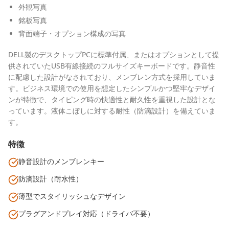
外観写真
銘板写真
背面端子・オプション構成の写真
DELL製のデスクトップPCに標準付属、またはオプションとして提
供されていたUSB有線接続のフルサイズキーボードです。静音性
に配慮した設計がなされており、メンブレン方式を採用していま
す。ビジネス環境での使用を想定したシンプルかつ堅牢なデザイ
ンが特徴で、タイピング時の快適性と耐久性を重視した設計とな
っています。液体こぼしに対する耐性（防滴設計）を備えていま
す。
特徴
静音設計のメンブレンキー
防滴設計（耐水性）
薄型でスタイリッシュなデザイン
プラグアンドプレイ対応（ドライバ不要）