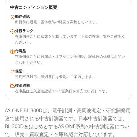
中古コンディション概要
動作確認
出荷前に通電・基本機能の確認を実施しています。
外観ランク
在庫個体ごとに状態を記載しています（下部の在庫一覧をご確認く
ださい）。
付属品
在庫個体ごとに付属品・オプションを明記。記載外の構成はお問い
合わせください。
保証
初期不良対応。詳細条件は個別にご案内します。
標準納期
在庫品はご入金確認後 1〜5 営業日を目安に出荷します。
AS ONE
BL-300D
は、電子計測・高周波測定・研究開発用
途で使用される
中古計測器
です。
日本中古計測器
では、
BL-300D
をはじめとする
AS ONE
系列の中古測定器につい
て、販売・買取査定・在庫確認に対応しています。