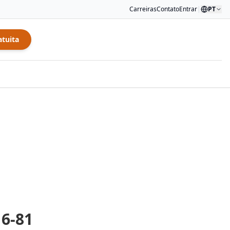
Carreiras
Contato
Entrar
|
PT
atuita
6-81