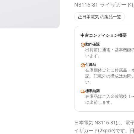
N8116-81 ライザカード(2
日本電気
の製品一覧
中古コンディション概要
動作確認
出荷前に通電・基本機能
います。
付属品
在庫個体ごとに付属品・
記。記載外の構成はお問
い。
標準納期
在庫品はご入金確認後 1〜
に出荷します。
日本電気
N8116-81
は、電
イザカード(2xpcie)
です。