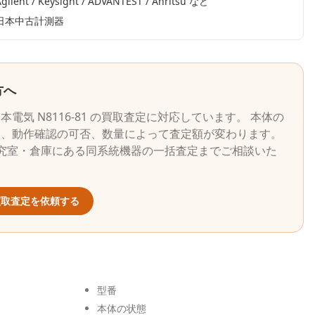
gilent / Keysight / ADVANTEST / Anritsu
など
日本中古計測器
方へ
日本電気
N8116-81
の買取査定に対応しています。 本体の
況、動作確認の可否、数量によって査定額が変わります。
究室・倉庫にある同系統機器の一括査定までご相談いた
取査定を依頼する
型番
本体の状態