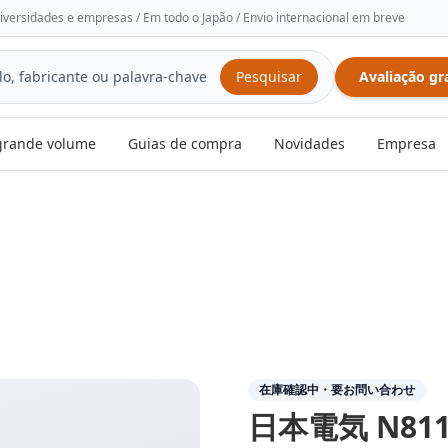
niversidades e empresas / Em todo o Japão / Envio internacional em breve
Pesquisar
Avaliação gr
rande volume
Guias de compra
Novidades
Empresa
在庫確認中・要お問い合わせ
日本電気
N811