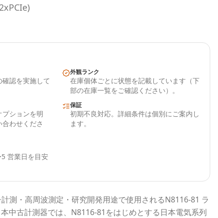
xPCIe)
外観ランク
の確認を実施して
在庫個体ごとに状態を記載しています（下
部の在庫一覧をご確認ください）。
保証
オプションを明
初期不良対応。詳細条件は個別にご案内し
い合わせくださ
ます。
5 営業日を目安
子計測・高周波測定・研究開発用途で使用される
N8116-81 ラ
日本中古計測器
では、
N8116-81
をはじめとする
日本電気
系列