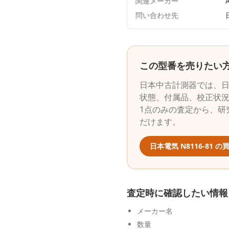
関連メーカー
A
問い合わせ先
この型番を売りたい
日本中古計測器
では、
状態、付属品、校正状
1点のみの査定から、研
だけます。
日本電気
N8116-81
の買
査定時に確認したい情報
メーカー名
数量