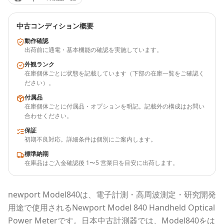
中古コンディション概要
動作確認
出荷前に通電・基本機能の確認を実施しています。
外観ランク
在庫個体ごとに状態を記載しています（下部の在庫一覧をご確認く
ださい）。
付属品
在庫個体ごとに付属品・オプションを明記。記載外の構成はお問い
合わせください。
保証
初期不良対応。詳細条件は個別にご案内します。
標準納期
在庫品はご入金確認後 1〜5 営業日を目安に出荷します。
newport
Model840
は、電子計測・高周波測定・研究開発
用途で使用される
Newport Model 840 Handheld Optical
Power Meter
です。
日本中古計測器
では、
Model840
をは