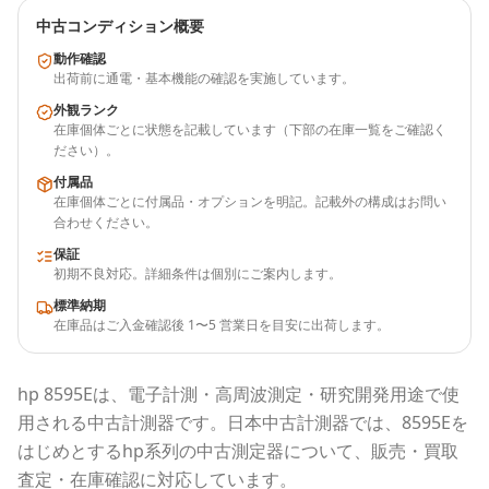
中古コンディション概要
動作確認
出荷前に通電・基本機能の確認を実施しています。
外観ランク
在庫個体ごとに状態を記載しています（下部の在庫一覧をご確認く
ださい）。
付属品
在庫個体ごとに付属品・オプションを明記。記載外の構成はお問い
合わせください。
保証
初期不良対応。詳細条件は個別にご案内します。
標準納期
在庫品はご入金確認後 1〜5 営業日を目安に出荷します。
hp
8595E
は、電子計測・高周波測定・研究開発用途で使
用される
中古計測器
です。
日本中古計測器
では、
8595E
を
はじめとする
hp
系列の中古測定器について、販売・買取
査定・在庫確認に対応しています。