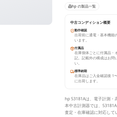
hp
の製品一覧
中古コンディション概要
動作確認
出荷前に通電・基本機能
います。
付属品
在庫個体ごとに付属品・
記。記載外の構成はお問
い。
標準納期
在庫品はご入金確認後 1〜
に出荷します。
hp
53181A
は、電子計測・
本中古計測器
では、
53181A
査定・在庫確認に対応して