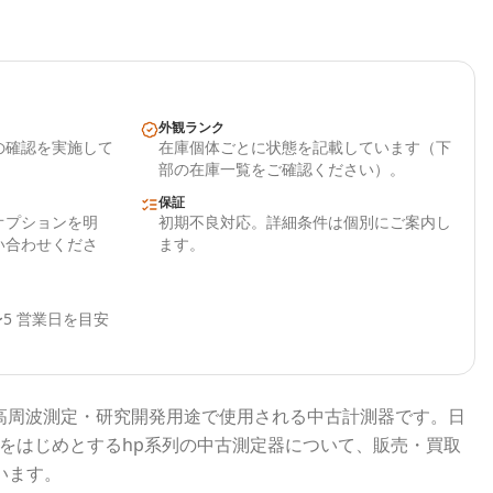
外観ランク
の確認を実施して
在庫個体ごとに状態を記載しています（下
部の在庫一覧をご確認ください）。
保証
オプションを明
初期不良対応。詳細条件は個別にご案内し
い合わせくださ
ます。
5 営業日を目安
高周波測定・研究開発用途で使用される
中古計測器
です。
日
をはじめとする
hp
系列の中古測定器について、販売・買取
います。