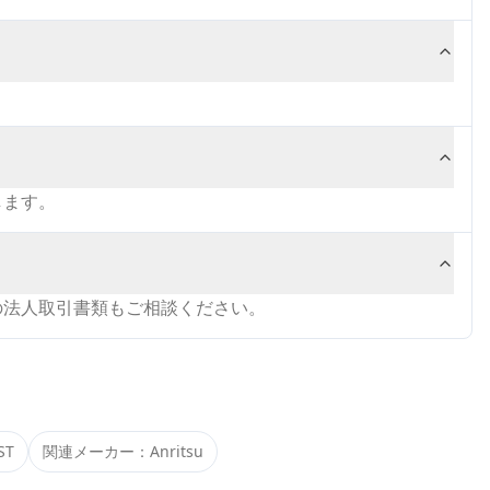
します。
の法人取引書類もご相談ください。
ST
関連メーカー：
Anritsu