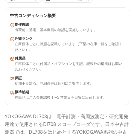
中古コンディション概要
動作確認
出荷前に通電・基本機能の確認を実施しています。
外観ランク
在庫個体ごとに状態を記載しています（下部の在庫一覧をご確認く
ださい）。
付属品
在庫個体ごとに付属品・オプションを明記。記載外の構成はお問い
合わせください。
保証
初期不良対応。詳細条件は個別にご案内します。
標準納期
在庫品はご入金確認後 1〜5 営業日を目安に出荷します。
YOKOGAWA
DL708
は、電子計測・高周波測定・研究開発
用途で使用される
Dl708 スコープコーダ
です。
日本中古計
測器
では、
DL708
をはじめとする
YOKOGAWA
系列の中古