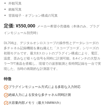
外観写真
銘板写真
背面端子・オプション構成の写真
定価: ¥
550,000
メーカー希望小売価格（本体のみ、プラグ
インモジュール別売時）
DL708は、デジタルオシロスコープの操作性とデータレコーダの
多チャネル記録機能を兼ね備えた「スコープコーダ」シリーズの
初期モデルです。最大8スロットのプラグイン構成により、電圧、
温度、歪みなど様々な信号を同時に計測可能。8.4インチの大型カ
ラーTFT液晶を搭載し、現場での波形観測と長時間記録を一台で実
現した、当時の画期的な計測器です。
特徴
プラグインモジュール方式による多彩な入力対応
絶縁入力による安全な多チャネル同時計測
大容量内部メモリ（最大16MW/ch）