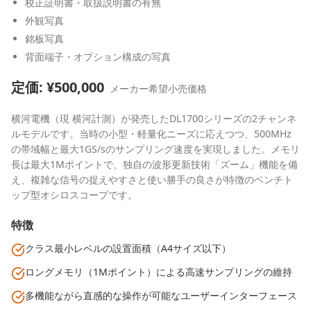
校正証明書・取扱説明書の有無
外観写真
銘板写真
背面端子・オプション構成の写真
定価: ¥
500,000
メーカー希望小売価格
横河電機（現 横河計測）が発売したDL1700シリーズの2チャンネ
ルモデルです。当時の小型・軽量化ニーズに応えつつ、500MHz
の帯域幅と最大1GS/sのサンプリング速度を実現しました。メモリ
長は最大1Mポイントで、独自の波形更新技術「ズーム」機能を備
え、複雑な信号の捉えやすさと使い勝手の良さが特徴のベンチト
ップ型オシロスコープです。
特徴
クラス最小レベルの設置面積（A4サイズ以下）
ロングメモリ（1Mポイント）による高速サンプリングの維持
多機能ながら直感的な操作が可能なユーザーインターフェース