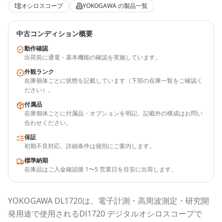
オシロスコープ
YOKOGAWA
の製品一覧
中古コンディション概要
動作確認
出荷前に通電・基本機能の確認を実施しています。
外観ランク
在庫個体ごとに状態を記載しています（下部の在庫一覧をご確認く
ださい）。
付属品
在庫個体ごとに付属品・オプションを明記。記載外の構成はお問い
合わせください。
保証
初期不良対応。詳細条件は個別にご案内します。
標準納期
在庫品はご入金確認後 1〜5 営業日を目安に出荷します。
YOKOGAWA
DL1720
は、電子計測・高周波測定・研究開
発用途で使用される
Dl1720 デジタルオシロスコープ
で