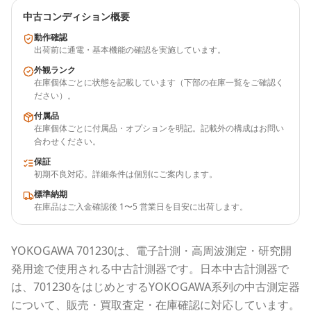
中古コンディション概要
動作確認
出荷前に通電・基本機能の確認を実施しています。
外観ランク
在庫個体ごとに状態を記載しています（下部の在庫一覧をご確認く
ださい）。
付属品
在庫個体ごとに付属品・オプションを明記。記載外の構成はお問い
合わせください。
保証
初期不良対応。詳細条件は個別にご案内します。
標準納期
在庫品はご入金確認後 1〜5 営業日を目安に出荷します。
YOKOGAWA
701230
は、電子計測・高周波測定・研究開
発用途で使用される
中古計測器
です。
日本中古計測器
で
は、
701230
をはじめとする
YOKOGAWA
系列の中古測定器
について、販売・買取査定・在庫確認に対応しています。