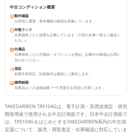
中古コンディション概要
動作確認
出荷前に通電・基本機能の確認を実施しています。
外観ランク
在庫個体ごとに状態を記載しています（下部の在庫一覧をご確認く
ださい）。
付属品
在庫個体ごとに付属品・オプションを明記。記載外の構成はお問い
合わせください。
保証
初期不良対応。詳細条件は個別にご案内します。
標準納期
在庫品はご入金確認後 1〜5 営業日を目安に出荷します。
TAKEDARIKEN
TR5104G
は、電子計測・高周波測定・研究
開発用途で使用される
中古計測器
です。
日本中古計測器
で
は、
TR5104G
をはじめとする
TAKEDARIKEN
系列の中古測
定器について、販売・買取査定・在庫確認に対応していま