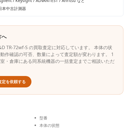
gilent / Keysight / ADVANTEST / Anritsu
など
日本中古計測器
方へ
&D
TR-72wf-S
の買取査定に対応しています。 本体の状
動作確認の可否、数量によって査定額が変わります。 1
究室・倉庫にある同系統機器の一括査定までご相談いただ
査定を依頼する
型番
本体の状態