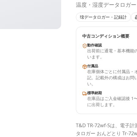
温度・湿度データロガー おん
データロガー・記録計
中古コンディション概要
動作確認
出荷前に通電・基本機能
います。
付属品
在庫個体ごとに付属品・
記。記載外の構成はお問
い。
標準納期
在庫品はご入金確認後 1〜
に出荷します。
T&D
TR-72wf-S
は、電子計
タロガー おんどとり Tr-72w