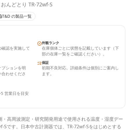
どとり TR-72wf-S
T&D
の製品一覧
外観ランク
の確認を実施して
在庫個体ごとに状態を記載しています（下
部の在庫一覧をご確認ください）。
保証
オプションを明
初期不良対応。詳細条件は個別にご案内し
い合わせくださ
ます。
5 営業日を目安
測・高周波測定・研究開発用途で使用される
温度・湿度デー
f-S
です。
日本中古計測器
では、
TR-72wf-S
をはじめとする