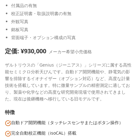
付属品の有無
校正証明書・取扱説明書の有無
外観写真
銘板写真
背面端子・オプション構成の写真
定価: ¥
930,000
メーカー希望小売価格
ザルトリウスの「Genius（ジーニアス）」シリーズに属する高性
能セミミクロ分析天びんです。自動ドア開閉機能や、静電気の影
響を排除するイオナイザー（オプション対応）など、高度な計量
技術を搭載しています。特に微量サンプルの精密測定に適してお
り、製薬や化学などの高度な研究開発現場で使用されてきまし
た。現在は後継機種へ移行している旧モデルです。
特徴
自動ドア開閉機能（タッチレスセンサまたはボタン操作）
完全自動校正機能（isoCAL）搭載