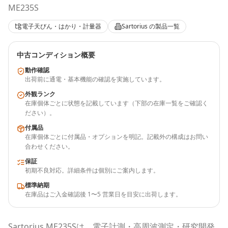
ME235S
電子天びん・はかり・計量器
Sartorius
の製品一覧
中古コンディション概要
動作確認
出荷前に通電・基本機能の確認を実施しています。
外観ランク
在庫個体ごとに状態を記載しています（下部の在庫一覧をご確認く
ださい）。
付属品
在庫個体ごとに付属品・オプションを明記。記載外の構成はお問い
合わせください。
保証
初期不良対応。詳細条件は個別にご案内します。
標準納期
在庫品はご入金確認後 1〜5 営業日を目安に出荷します。
Sartorius
ME235S
は、電子計測・高周波測定・研究開発