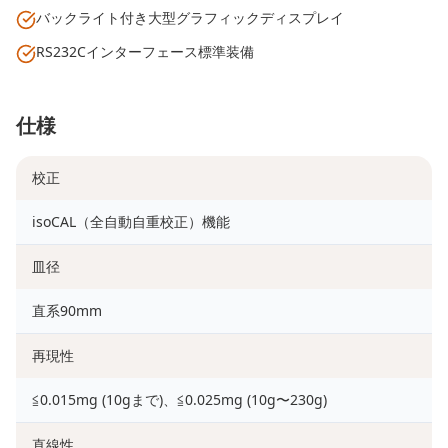
バックライト付き大型グラフィックディスプレイ
RS232Cインターフェース標準装備
仕様
校正
isoCAL（全自動自重校正）機能
皿径
直系90mm
再現性
≦0.015mg (10gまで)、≦0.025mg (10g〜230g)
直線性