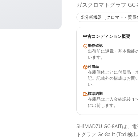
ガスクロマトグラフ GC-8A 
分析機器（クロマト・質量
中古コンディション概要
動作確認
出荷前に通電・基本機能
います。
付属品
在庫個体ごとに付属品・
記。記載外の構成はお問
い。
標準納期
在庫品はご入金確認後 1〜
に出荷します。
SHIMADZU
GC-8AIT
は、電
トグラフ Gc-8a It (Tcd 検出