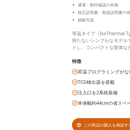
通電・動作確認の有無
校正証明書・取扱説明書の
銘板写真
等温タイプ（IsoTherm
持たないシンプルなモデル
トし、コンパクトな筐体な
特徴
昇温プログラミングがない等温
TCD検出器を搭載
注入口を2系統装備
本体幅約44cmの省ス
この商品の購入を相談す