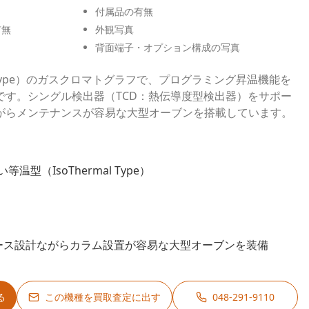
付属品の有無
有無
外観写真
背面端子・オプション構成の写真
al Type）のガスクロマトグラフで、プログラミング昇温機能を
です。シングル検出器（TCD：熱伝導度型検出器）をサポー
がらメンテナンスが容易な大型オーブンを搭載しています。
型（IsoThermal Type）
ペース設計ながらカラム設置が容易な大型オーブンを装備
る
この機種を買取査定に出す
048-291-9110