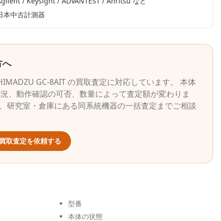
gilent / Keysight / ADVANTEST / Anritsu
など
日本中古計測器
方へ
HIMADZU
GC-8AIT
の買取査定に対応しています。 本体
状況、動作確認の可否、数量によって査定額が変わりま
ら、研究室・倉庫にある同系統機器の一括査定までご相談
買取査定を依頼する
型番
本体の状態