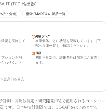
IT (TCD 検出器)
分析・分光）
SHIMADZU
の製品一覧
外観ランク
の確認を実施して
在庫個体ごとに状態を記載しています（下
部の在庫一覧をご確認ください）。
保証
オプションを明
初期不良対応。詳細条件は個別にご案内し
い合わせくださ
ます。
5 営業日を目安
子計測・高周波測定・研究開発用途で使用される
ガスクロマ
器)
です。
日本中古計測器
では、
GC-8AIT
をはじめとする