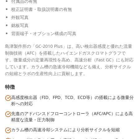
付属品の有無
校正証明書・取扱説明書の有無
外観写真
銘板写真
背面端子・オプション構成の写真
島津製作所の「GC-2010 Plus」は、高い検出器感度と優れた流量
制御技術（AFC）を搭載したハイエンドガスクロマトグラフで
す。微量成分の定量再現性を高め、高速分析（Fast GC）にも対応
しています。カラム槽の急速冷却機能なども備え、分析サイクル
の短縮とラボの生産性向上に貢献します。
特徴
高感度検出器（FID、FPD、TCD、ECD等）の搭載による微量分
析への対応
先進のアドバンスドフローコントローラ（AFC/APC）による高
精度な流量・圧力制御
カラム槽の高速冷却システムにより分析サイクルを短縮