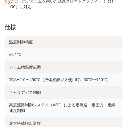
ナローボアカラムを用いた高速クロマトグラフィー（Fast
GC）に対応
仕様
温度制御精度
±0.1℃
カラム槽温度範囲
室温+4℃〜450℃（液体炭酸ガス使用時: -50℃〜450℃）
キャリアガス制御
高度流路制御システム（AFC）による定流速・定圧力・定線
速度制御
最大搭載検出器数