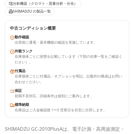
分析機器（クロマト・質量分析・分光）
SHIMADZU
の製品一覧
中古コンディション概要
動作確認
出荷前に通電・基本機能の確認を実施しています。
外観ランク
在庫個体ごとに状態を記載しています（下部の在庫一覧をご確認く
ださい）。
付属品
在庫個体ごとに付属品・オプションを明記。記載外の構成はお問い
合わせください。
保証
初期不良対応。詳細条件は個別にご案内します。
標準納期
在庫品はご入金確認後 1〜5 営業日を目安に出荷します。
SHIMADZU
GC-2010PlusA
は、電子計測・高周波測定・