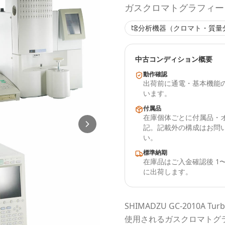
ガスクロマトグラフィー
分析機器（クロマト・質量
中古コンディション概要
動作確認
出荷前に通電・基本機能
います。
付属品
在庫個体ごとに付属品・
記。記載外の構成はお問
い。
標準納期
在庫品はご入金確認後 1〜
に出荷します。
SHIMADZU
GC-2010A Turb
使用される
ガスクロマトグ