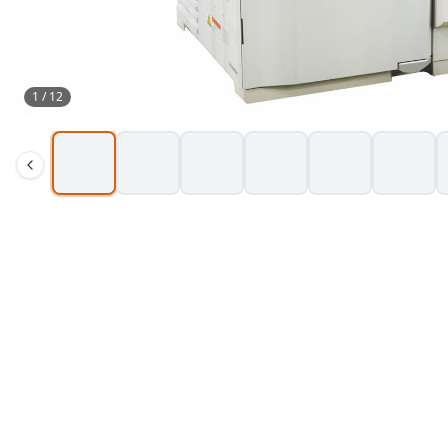
1
/
12