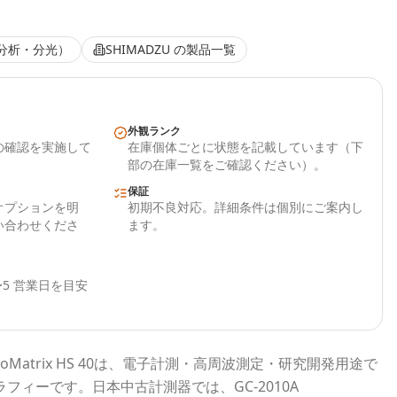
分析・分光）
SHIMADZU
の製品一覧
外観ランク
の確認を実施して
在庫個体ごとに状態を記載しています（下
部の在庫一覧をご確認ください）。
保証
オプションを明
初期不良対応。詳細条件は個別にご案内し
い合わせくださ
ます。
5 営業日を目安
oMatrix HS 40
は、電子計測・高周波測定・研究開発用途で
ラフィー
です。
日本中古計測器
では、
GC-2010A