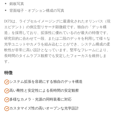
銘板写真
背面端子・オプション構成の写真
IX73は、ライブセルイメージングに最適化されたオリンパス（現
エビデント）の倒立型リサーチ顕微鏡です。独自の「デッキ構
造」を採用しており、拡張性に優れているのが最大の特徴です。
研究目的に合わせて一段、または二段のデッキを利用して様々な
光学ユニットやカメラを組み込むことができ、システム構成の柔
軟性が非常に高い設計となっています。堅牢なフレームにより、
長時間のタイムラプス観察でも安定したフォーカスを維持しま
す。
特徴
システム拡張を容易にする独自のデッキ構造
高い剛性と安定性による長時間の安定観察
多様なカメラ・光源の同時装着に対応
カスタマイズ性の高いオープンな光学設計