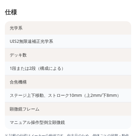
仕様
光学系
UIS2無限遠補正光学系
デッキ数
1段または2段（構成による）
合焦機構
ステージ上下移動、ストローク10mm（上2mm/下8mm）
顕微鏡フレーム
マニュアル操作型倒立顕微鏡
※ 記載の仕様はメーカー公称値です。中古品のため、個体ごとの状態・動作