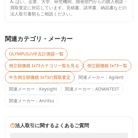
A.
はい。企業、大学、研究機関、開発部門からの購入相談・
買取査定に対応しています。見積書、請求書、納品書などの
法人取引書類もご相談ください。
関連カテゴリ・メーカー
OLYMPUS
の中古計測器一覧
倒立顕微鏡 Ix73
カテゴリ一覧を見る
倒立顕微鏡 Ix73
一覧
中古
倒立顕微鏡 Ix73
の買取査定
関連メーカー：
Agilent
関連メーカー：
Keysight
関連メーカー：
ADVANTEST
関連メーカー：
Anritsu
法人取引に関するよくあるご質問