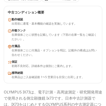
中古コンディション概要
動作確認
出荷前に通電・基本機能の確認を実施しています。
外観ランク
在庫個体ごとに状態を記載しています（下部の在庫一覧をご確認く
ださい）。
付属品
在庫個体ごとに付属品・オプションを明記。記載外の構成はお問い
合わせください。
保証
初期不良対応。詳細条件は個別にご案内します。
標準納期
在庫品はご入金確認後 1〜5 営業日を目安に出荷します。
OLYMPUS
IX73
は、電子計測・高周波測定・研究開発用途
で使用される
倒立顕微鏡 Ix73
です。
日本中古計測器
で
は、
IX73
をはじめとする
OLYMPUS
系列の中古測定器につ