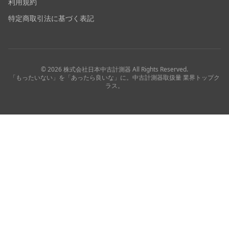
利用規約
特定商取引法に基づく表記
©
2026
株式会社日本中古計測器
All Rights Reserved.
「もったいない」を「あったら良いな」に。中古計測器取扱量 業界トップク
ラス。