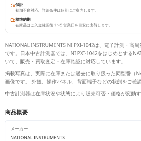
保証
初期不良対応。詳細条件は個別にご案内します。
標準納期
在庫品はご入金確認後 1〜5 営業日を目安に出荷します。
NATIONAL INSTRUMENTS
NI PXI-1042
は、電子計測・高周
です。
日本中古計測器
では、
NI PXI-1042
をはじめとする
NA
いて、販売・買取査定・在庫確認に対応しています。
掲載写真は、実際に在庫または過去に取り扱った同型番（
N
画像です。 外観、操作パネル、背面端子などの状態をご確
中古計測器は在庫状況や状態により販売可否・価格が変動す
商品概要
メーカー
NATIONAL INSTRUMENTS