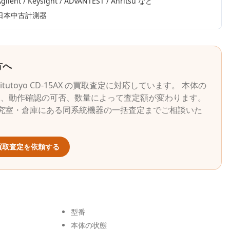
gilent / Keysight / ADVANTEST / Anritsu
など
日本中古計測器
方へ
itutoyo
CD-15AX
の買取査定に対応しています。 本体の
況、動作確認の可否、数量によって査定額が変わります。
究室・倉庫にある同系統機器の一括査定までご相談いた
買取査定を依頼する
型番
本体の状態