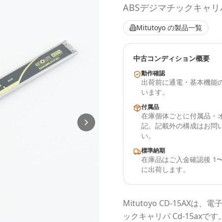
ABSデジマチックキャリパ 
Mitutoyo
の製品一覧
中古コンディション概要
動作確認
出荷前に通電・基本機能
います。
付属品
在庫個体ごとに付属品・
記。記載外の構成はお問
い。
標準納期
在庫品はご入金確認後 1〜
に出荷します。
Mitutoyo
CD-15AX
は、電
ックキャリパ Cd-15ax
です