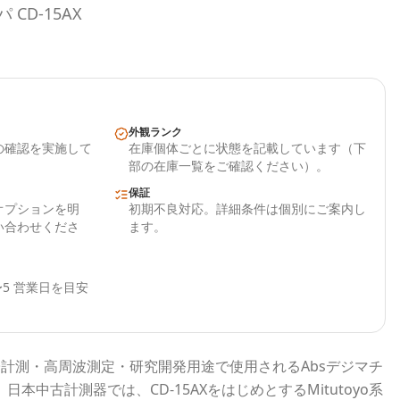
CD-15AX
外観ランク
の確認を実施して
在庫個体ごとに状態を記載しています（下
部の在庫一覧をご確認ください）。
保証
オプションを明
初期不良対応。詳細条件は個別にご案内し
い合わせくださ
ます。
5 営業日を目安
子計測・高周波測定・研究開発用途で使用される
Absデジマチ
。
日本中古計測器
では、
CD-15AX
をはじめとする
Mitutoyo
系