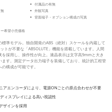
付属品の有無
有無
外観写真
背面端子・オプション構成の写真
カー希望小売価格
の標準モデル。独自開発のABS（絶対）スケールを内蔵して
ットが不要な「ABSOLUTE」機能を搭載しています。人間
状を採用し、操作性が向上。液晶表示は文字高9mmと大き
います。測定データ出力端子を装備しており、統計的工程管
への構成が可能です。
式リニアエンコーダにより、電源ONごとの原点合わせが不要
晶ディスプレイによる高い視認性
デザインを採用