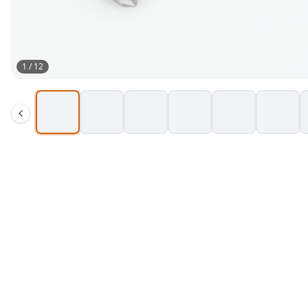
1
/
12