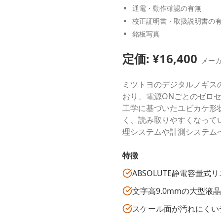
通電・動作確認の有無
校正証明書・取扱説明書の
銘板写真
定価: ¥
16,400
メー
ミツトヨのデジタルノギス
おり、電源ONごとのゼロセ
工学に基づいたユビカケ形
く、読み取りやすくなって
理システムや計測システム
特徴
ABSOLUTE静電容量
文字高9.0mmの大型液
スケール面が汚れにくい