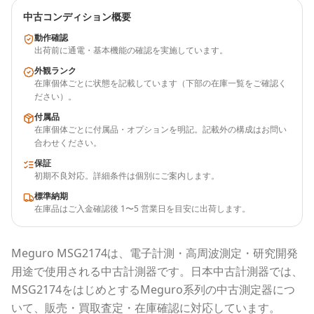
中古コンディション概要
動作確認
出荷前に通電・基本機能の確認を実施しています。
外観ランク
在庫個体ごとに状態を記載しています（下部の在庫一覧をご確認く
ださい）。
付属品
在庫個体ごとに付属品・オプションを明記。記載外の構成はお問い
合わせください。
保証
初期不良対応。詳細条件は個別にご案内します。
標準納期
在庫品はご入金確認後 1〜5 営業日を目安に出荷します。
Meguro
MSG2174
は、電子計測・高周波測定・研究開発
用途で使用される
中古計測器
です。
日本中古計測器
では、
MSG2174
をはじめとする
Meguro
系列の中古測定器につ
いて、販売・買取査定・在庫確認に対応しています。