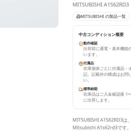
MITSUBISHI A1S62RD3
MITSUBISHI
の製品一覧
中古コンディション概要
動作確認
出荷前に通電・基本機能
います。
付属品
在庫個体ごとに付属品・
記。記載外の構成はお問
い。
標準納期
在庫品はご入金確認後 1〜
に出荷します。
MITSUBISHI
A1S62RD3
は
Mitsubishi A1s62rd3
です