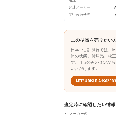
関連メーカー
A
問い合わせ先
この型番を売りたい
日本中古計測器
では、
M
体の状態、付属品、校
す。 1点のみの査定か
いただけます。
MITSUBISHI
A1S62RD
査定時に確認したい情報
メーカー名