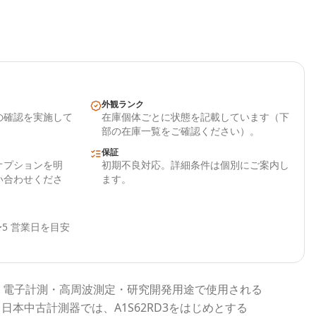
外観ランク
の確認を実施して
在庫個体ごとに状態を記載しています（下
部の在庫一覧をご確認ください）。
保証
オプションを明
初期不良対応。詳細条件は個別にご案内し
い合わせくださ
ます。
5 営業日を目安
、電子計測・高周波測定・研究開発用途で使用される
。
日本中古計測器
では、
A1S62RD3
をはじめとする