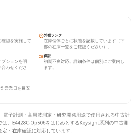
外観ランク
の確認を実施して
在庫個体ごとに状態を記載しています（下
部の在庫一覧をご確認ください）。
保証
オプションを明
初期不良対応。詳細条件は個別にご案内し
い合わせくださ
ます。
5 営業日を目安
、電子計測・高周波測定・研究開発用途で使用される
中古計
では、
E4428C-Op506
をはじめとする
Keysight
系列の中古測
査定・在庫確認に対応しています。