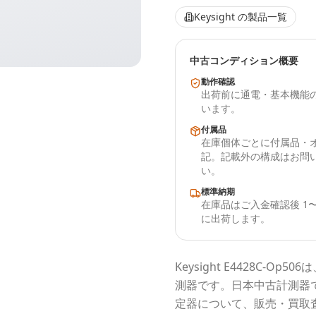
Keysight
の製品一覧
中古コンディション概要
動作確認
出荷前に通電・基本機能
います。
付属品
在庫個体ごとに付属品・
記。記載外の構成はお問
い。
標準納期
在庫品はご入金確認後 1〜
に出荷します。
Keysight
E4428C-Op506
は
測器
です。
日本中古計測器
定器について、販売・買取